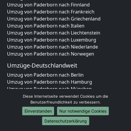
Umzug von Paderborn nach Finnland
Umzug von Paderborn nach Frankreich
Umzug von Paderborn nach Griechenland
Umzug von Paderborn nach Italien
Umzug von Paderborn nach Liechtenstein
Umzug von Paderborn nach Luxemburg
Umzug von Paderborn nach Niederlande
Umzug von Paderborn nach Norwegen
Umzüge-Deutschlandweit
Umzug von Paderborn nach Berlin
Umzug von Paderborn nach Hamburg
Umzug von Paderborn nach München
Umzug von Paderborn nach Köln
Diese Internetseite verwendet Cookies um die
Umzug von Paderborn nach Frankfurt am Main
Benutzerfreundlichkeit zu verbessern.
Umzug von Paderborn nach Stuttgart
Einverstanden
Nur notwendige Cookies
Umzug von Paderborn nach Düsseldorf
Datenschutzerklärung
Umzug von Paderborn nach Leipzig
Umzug von Paderborn nach Dortmund