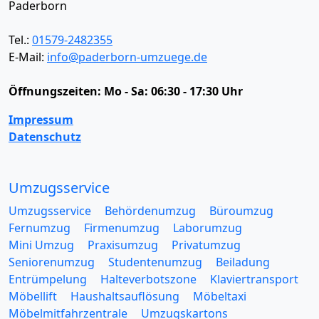
Paderborn
Tel.:
01579-2482355
E-Mail:
info@paderborn-umzuege.de
Öffnungszeiten:
Mo - Sa: 06:30 - 17:30 Uhr
Impressum
Datenschutz
Umzugsservice
Umzugsservice
Behördenumzug
Büroumzug
Fernumzug
Firmenumzug
Laborumzug
Mini Umzug
Praxisumzug
Privatumzug
Seniorenumzug
Studentenumzug
Beiladung
Entrümpelung
Halteverbotszone
Klaviertransport
Möbellift
Haushaltsauflösung
Möbeltaxi
Möbelmitfahrzentrale
Umzugskartons