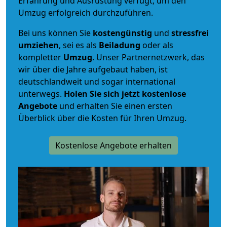
Erfahrung und Ausrüstung verfügt, um den
Umzug erfolgreich durchzuführen.
Bei uns können Sie
kostengünstig
und
stressfrei
umziehen
, sei es als
Beiladung
oder als
kompletter
Umzug
. Unser Partnernetzwerk, das
wir über die Jahre aufgebaut haben, ist
deutschlandweit und sogar international
unterwegs.
Holen Sie sich jetzt kostenlose
Angebote
und erhalten Sie einen ersten
Überblick über die Kosten für Ihren Umzug.
Kostenlose Angebote erhalten