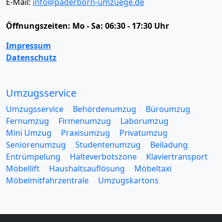
E-Mail:
info@paderborn-umzuege.de
Öffnungszeiten:
Mo - Sa: 06:30 - 17:30 Uhr
Impressum
Datenschutz
Umzugsservice
Umzugsservice
Behördenumzug
Büroumzug
Fernumzug
Firmenumzug
Laborumzug
Mini Umzug
Praxisumzug
Privatumzug
Seniorenumzug
Studentenumzug
Beiladung
Entrümpelung
Halteverbotszone
Klaviertransport
Möbellift
Haushaltsauflösung
Möbeltaxi
Möbelmitfahrzentrale
Umzugskartons