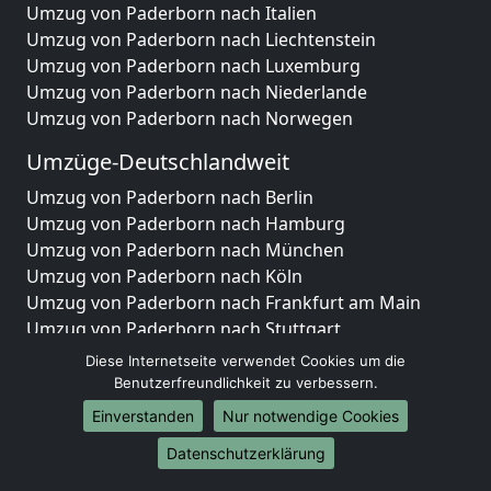
Umzug von Paderborn nach Italien
Umzug von Paderborn nach Liechtenstein
Umzug von Paderborn nach Luxemburg
Umzug von Paderborn nach Niederlande
Umzug von Paderborn nach Norwegen
Umzüge-Deutschlandweit
Umzug von Paderborn nach Berlin
Umzug von Paderborn nach Hamburg
Umzug von Paderborn nach München
Umzug von Paderborn nach Köln
Umzug von Paderborn nach Frankfurt am Main
Umzug von Paderborn nach Stuttgart
Umzug von Paderborn nach Düsseldorf
Diese Internetseite verwendet Cookies um die
Umzug von Paderborn nach Leipzig
Benutzerfreundlichkeit zu verbessern.
Umzug von Paderborn nach Dortmund
Einverstanden
Nur notwendige Cookies
Umzug von Paderborn nach Essen
Datenschutzerklärung
Umzug von Paderborn nach Bremen
Umzug von Paderborn nach Dresden