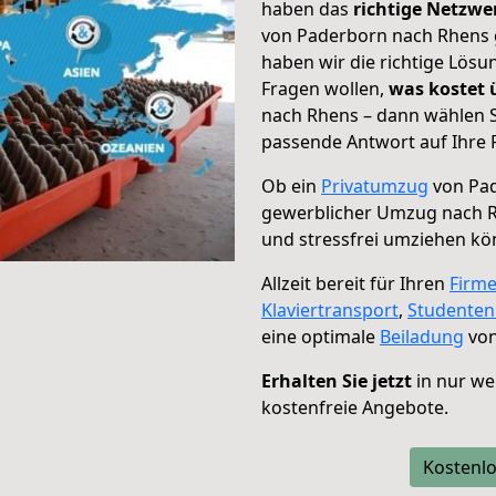
haben das
richtige Netzw
von Paderborn nach Rhens g
haben wir die richtige Lösu
Fragen wollen,
was kostet
nach Rhens – dann wählen S
passende Antwort auf Ihre 
Ob ein
Privatumzug
von Pad
gewerblicher Umzug nach 
und stressfrei umziehen kö
Allzeit bereit für Ihren
Firm
Klaviertransport
,
Studente
eine optimale
Beiladung
von
Erhalten Sie jetzt
in nur we
kostenfreie Angebote.
Kostenlo