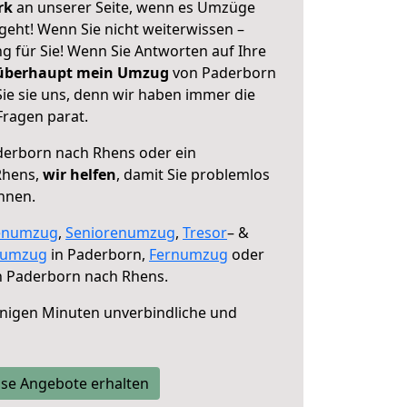
erk
an unserer Seite, wenn es Umzüge
eht! Wenn Sie nicht weiterwissen –
ng für Sie! Wenn Sie Antworten auf Ihre
 überhaupt mein Umzug
von Paderborn
ie sie uns, denn wir haben immer die
Fragen parat.
erborn nach Rhens oder ein
Rhens,
wir helfen
, damit Sie problemlos
nnen.
enumzug
,
Seniorenumzug
,
Tresor
– &
numzug
in Paderborn,
Fernumzug
oder
 Paderborn nach Rhens.
nigen Minuten unverbindliche und
se Angebote erhalten