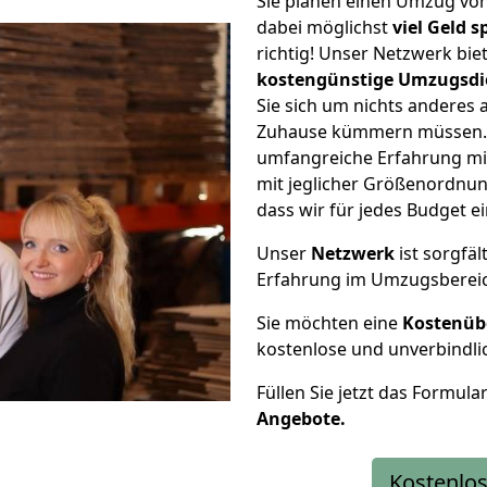
Sie planen einen Umzug vo
dabei möglichst
viel Geld 
richtig! Unser Netzwerk bi
kostengünstige Umzugsdi
Sie sich um nichts anderes 
Zuhause kümmern müssen. W
umfangreiche Erfahrung m
mit jeglicher Größenordnun
dass wir für jedes Budget 
Unser
Netzwerk
ist sorgfäl
Erfahrung im Umzugsberei
Sie möchten eine
Kostenüb
kostenlose und unverbindli
Füllen Sie jetzt das Formula
Angebote.
Kostenlos