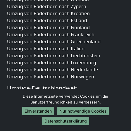
Umzug von Paderborn nach Zypern
Umzug von Paderborn nach Kroatien
Umzug von Paderborn nach Estland
Umzug von Paderborn nach Finnland
Umzug von Paderborn nach Frankreich
Umzug von Paderborn nach Griechenland
Umzug von Paderborn nach Italien
Umzug von Paderborn nach Liechtenstein
Umzug von Paderborn nach Luxemburg
Umzug von Paderborn nach Niederlande
Umzug von Paderborn nach Norwegen
Umzüge-Deutschlandweit
Diese Internetseite verwendet Cookies um die
Umzug von Paderborn nach Berlin
Benutzerfreundlichkeit zu verbessern.
Umzug von Paderborn nach Hamburg
Umzug von Paderborn nach München
Einverstanden
Nur notwendige Cookies
Umzug von Paderborn nach Köln
Datenschutzerklärung
Umzug von Paderborn nach Frankfurt am Main