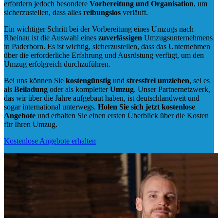
erfordern jedoch besondere
Vorbereitung und Organisation
, um
sicherzustellen, dass alles
reibungslos
verläuft.
Ein wichtiger Schritt bei der Vorbereitung eines Umzugs nach
Rheinau ist die Auswahl eines
zuverlässigen
Umzugsunternehmens
in Paderborn. Es ist wichtig, sicherzustellen, dass das Unternehmen
über die erforderliche Erfahrung und Ausrüstung verfügt, um den
Umzug erfolgreich durchzuführen.
Bei uns können Sie
kostengünstig
und
stressfrei
umziehen
, sei es
als
Beiladung
oder als kompletter
Umzug
. Unser Partnernetzwerk,
das wir über die Jahre aufgebaut haben, ist deutschlandweit und
sogar international unterwegs.
Holen Sie sich jetzt kostenlose
Angebote
und erhalten Sie einen ersten Überblick über die Kosten
für Ihren Umzug.
Kostenlose Angebote erhalten