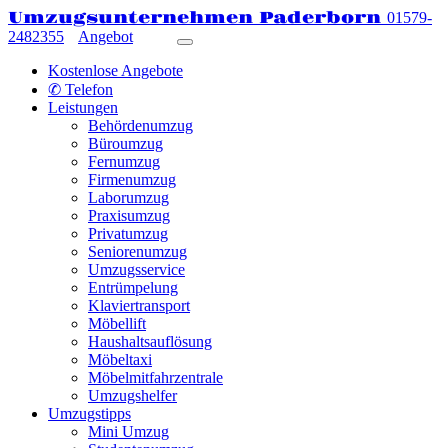
Umzugsunternehmen Paderborn
01579-
2482355
Angebot
Kostenlose Angebote
✆ Telefon
Leistungen
Behördenumzug
Büroumzug
Fernumzug
Firmenumzug
Laborumzug
Praxisumzug
Privatumzug
Seniorenumzug
Umzugsservice
Entrümpelung
Klaviertransport
Möbellift
Haushaltsauflösung
Möbeltaxi
Möbelmitfahrzentrale
Umzugshelfer
Umzugstipps
Mini Umzug