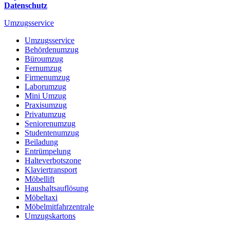
Datenschutz
Umzugsservice
Umzugsservice
Behördenumzug
Büroumzug
Fernumzug
Firmenumzug
Laborumzug
Mini Umzug
Praxisumzug
Privatumzug
Seniorenumzug
Studentenumzug
Beiladung
Entrümpelung
Halteverbotszone
Klaviertransport
Möbellift
Haushaltsauflösung
Möbeltaxi
Möbelmitfahrzentrale
Umzugskartons