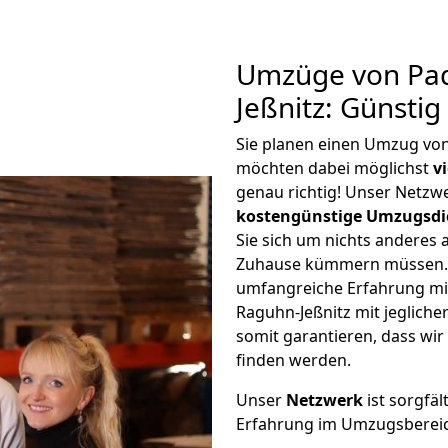
Umzüge von Pad
Jeßnitz: Günsti
Sie planen einen Umzug vo
möchten dabei möglichst
v
genau richtig! Unser Netzw
kostengünstige Umzugsdi
Sie sich um nichts anderes 
Zuhause kümmern müssen. W
umfangreiche Erfahrung m
Raguhn-Jeßnitz mit jeglic
somit garantieren, dass wi
finden werden.
Unser
Netzwerk
ist sorgfäl
Erfahrung im Umzugsberei