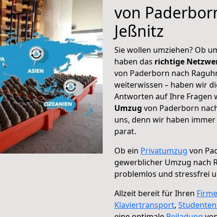
von Paderbor
Jeßnitz
Sie wollen umziehen? Ob um
haben das
richtige Netzw
von Paderborn nach Raguhn-
weiterwissen – haben wir di
Antworten auf Ihre Fragen 
Umzug
von Paderborn nach 
uns, denn wir haben immer 
parat.
Ob ein
Privatumzug
von Pad
gewerblicher Umzug nach R
problemlos und stressfrei 
Allzeit bereit für Ihren
Firm
Klaviertransport
,
Studente
eine optimale
Beiladung
von