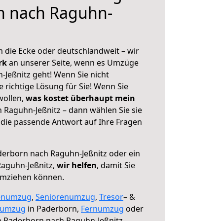
n nach Raguhn-
 die Ecke oder deutschlandweit – wir
erk
an unserer Seite, wenn es Umzüge
Jeßnitz geht! Wenn Sie nicht
e richtige Lösung für Sie! Wenn Sie
wollen,
was kostet überhaupt mein
Raguhn-Jeßnitz – dann wählen Sie sie
die passende Antwort auf Ihre Fragen
erborn nach Raguhn-Jeßnitz oder ein
aguhn-Jeßnitz,
wir helfen
, damit Sie
umziehen können.
enumzug
,
Seniorenumzug
,
Tresor
– &
numzug
in Paderborn,
Fernumzug
oder
 Paderborn nach Raguhn-Jeßnitz.