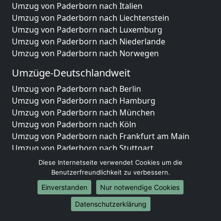
Umzug von Paderborn nach Italien
Umzug von Paderborn nach Liechtenstein
Umzug von Paderborn nach Luxemburg
Umzug von Paderborn nach Niederlande
Umzug von Paderborn nach Norwegen
Umzüge-Deutschlandweit
Umzug von Paderborn nach Berlin
Umzug von Paderborn nach Hamburg
Umzug von Paderborn nach München
Umzug von Paderborn nach Köln
Umzug von Paderborn nach Frankfurt am Main
Umzug von Paderborn nach Stuttgart
Umzug von Paderborn nach Düsseldorf
Diese Internetseite verwendet Cookies um die
Umzug von Paderborn nach Leipzig
Benutzerfreundlichkeit zu verbessern.
Umzug von Paderborn nach Dortmund
Einverstanden
Nur notwendige Cookies
Umzug von Paderborn nach Essen
Datenschutzerklärung
Umzug von Paderborn nach Bremen
Umzug von Paderborn nach Dresden