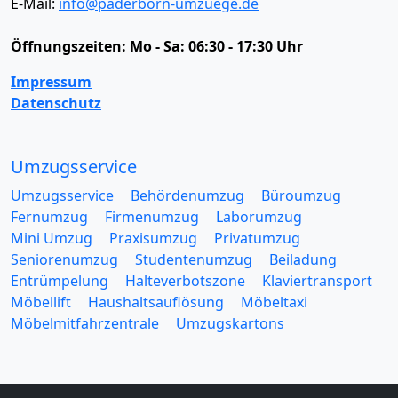
E-Mail:
info@paderborn-umzuege.de
Öffnungszeiten:
Mo - Sa: 06:30 - 17:30 Uhr
Impressum
Datenschutz
Umzugsservice
Umzugsservice
Behördenumzug
Büroumzug
Fernumzug
Firmenumzug
Laborumzug
Mini Umzug
Praxisumzug
Privatumzug
Seniorenumzug
Studentenumzug
Beiladung
Entrümpelung
Halteverbotszone
Klaviertransport
Möbellift
Haushaltsauflösung
Möbeltaxi
Möbelmitfahrzentrale
Umzugskartons