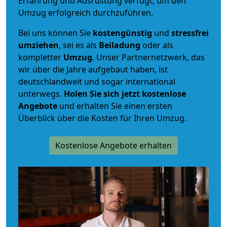
Erfahrung und Ausrüstung verfügt, um den
Umzug erfolgreich durchzuführen.
Bei uns können Sie
kostengünstig
und
stressfrei
umziehen
, sei es als
Beiladung
oder als
kompletter
Umzug
. Unser Partnernetzwerk, das
wir über die Jahre aufgebaut haben, ist
deutschlandweit und sogar international
unterwegs.
Holen Sie sich jetzt kostenlose
Angebote
und erhalten Sie einen ersten
Überblick über die Kosten für Ihren Umzug.
Kostenlose Angebote erhalten