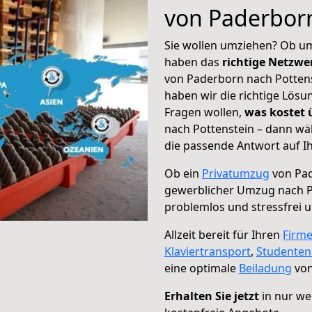
von Paderborn
Sie wollen umziehen? Ob um
haben das
richtige Netzw
von Paderborn nach Pottens
haben wir die richtige Lösu
Fragen wollen,
was kostet
nach Pottenstein – dann wä
die passende Antwort auf Ih
Ob ein
Privatumzug
von Pad
gewerblicher Umzug nach P
problemlos und stressfrei 
Allzeit bereit für Ihren
Firm
Klaviertransport
,
Studente
eine optimale
Beiladung
von
Erhalten Sie jetzt
in nur we