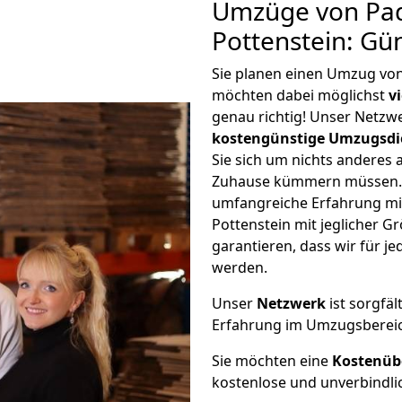
Umzüge von Pa
Pottenstein: Gü
Sie planen einen Umzug vo
möchten dabei möglichst
v
genau richtig! Unser Netzw
kostengünstige Umzugsdi
Sie sich um nichts anderes 
Zuhause kümmern müssen. W
umfangreiche Erfahrung m
Pottenstein mit jeglicher
garantieren, dass wir für j
werden.
Unser
Netzwerk
ist sorgfäl
Erfahrung im Umzugsberei
Sie möchten eine
Kostenüb
kostenlose und unverbindli