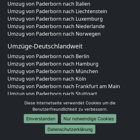
Umzug von Paderborn nach Italien
Umzug von Paderborn nach Liechtenstein
Umzug von Paderborn nach Luxemburg
Umzug von Paderborn nach Niederlande
Umzug von Paderborn nach Norwegen
Umzüge-Deutschlandweit
Umzug von Paderborn nach Berlin
Umzug von Paderborn nach Hamburg
Umzug von Paderborn nach München
Umzug von Paderborn nach Köln
Umzug von Paderborn nach Frankfurt am Main
Umzug von Paderborn nach Stuttgart
Umzug von Paderborn nach Düsseldorf
Diese Internetseite verwendet Cookies um die
Umzug von Paderborn nach Leipzig
Benutzerfreundlichkeit zu verbessern.
Umzug von Paderborn nach Dortmund
Einverstanden
Nur notwendige Cookies
Umzug von Paderborn nach Essen
Datenschutzerklärung
Umzug von Paderborn nach Bremen
Umzug von Paderborn nach Dresden