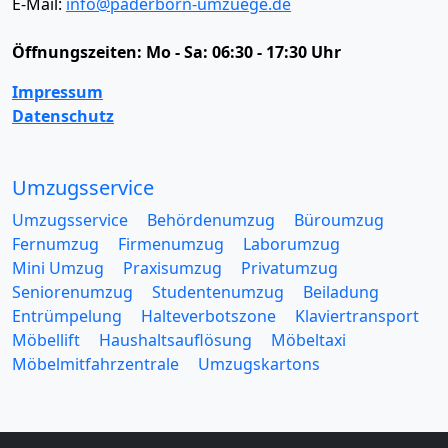
E-Mail:
info@paderborn-umzuege.de
Öffnungszeiten:
Mo - Sa: 06:30 - 17:30 Uhr
Impressum
Datenschutz
Umzugsservice
Umzugsservice
Behördenumzug
Büroumzug
Fernumzug
Firmenumzug
Laborumzug
Mini Umzug
Praxisumzug
Privatumzug
Seniorenumzug
Studentenumzug
Beiladung
Entrümpelung
Halteverbotszone
Klaviertransport
Möbellift
Haushaltsauflösung
Möbeltaxi
Möbelmitfahrzentrale
Umzugskartons