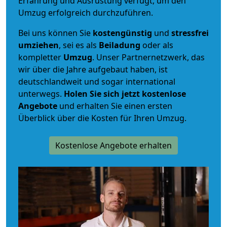
Erfahrung und Ausrüstung verfügt, um den
Umzug erfolgreich durchzuführen.
Bei uns können Sie
kostengünstig
und
stressfrei
umziehen
, sei es als
Beiladung
oder als
kompletter
Umzug
. Unser Partnernetzwerk, das
wir über die Jahre aufgebaut haben, ist
deutschlandweit und sogar international
unterwegs.
Holen Sie sich jetzt kostenlose
Angebote
und erhalten Sie einen ersten
Überblick über die Kosten für Ihren Umzug.
Kostenlose Angebote erhalten