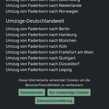
Umzug von Paderborn nach Niederlande
Umzug von Paderborn nach Norwegen
Umzüge-Deutschlandweit
Umzug von Paderborn nach Berlin
Umzug von Paderborn nach Hamburg
Umzug von Paderborn nach München
Umzug von Paderborn nach Köln
Umzug von Paderborn nach Frankfurt am Main
Umzug von Paderborn nach Stuttgart
Umzug von Paderborn nach Düsseldorf
Umzug von Paderborn nach Leipzig
Umzug von Paderborn nach Dortmund
Diese Internetseite verwendet Cookies um die
Umzug von Paderborn nach Essen
Benutzerfreundlichkeit zu verbessern.
Umzug von Paderborn nach Bremen
Umzug von Paderborn nach Dresden
Einverstanden
Nur notwendige Cookies
Umzug von Paderborn nach Hannover
Datenschutzerklärung
Umzug von Paderborn nach Nürnberg