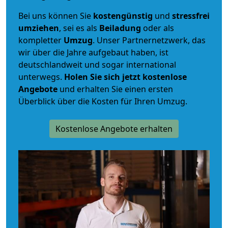
Bei uns können Sie
kostengünstig
und
stressfrei
umziehen
, sei es als
Beiladung
oder als
kompletter
Umzug
. Unser Partnernetzwerk, das
wir über die Jahre aufgebaut haben, ist
deutschlandweit und sogar international
unterwegs.
Holen Sie sich jetzt kostenlose
Angebote
und erhalten Sie einen ersten
Überblick über die Kosten für Ihren Umzug.
Kostenlose Angebote erhalten