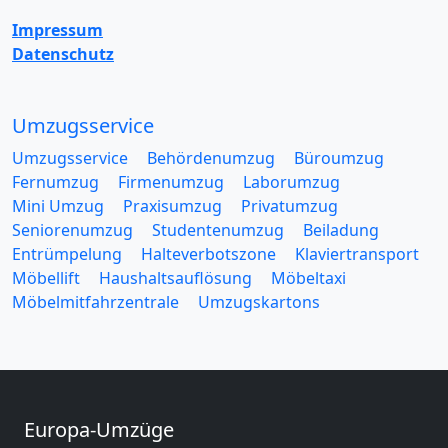
Impressum
Datenschutz
Umzugsservice
Umzugsservice
Behördenumzug
Büroumzug
Fernumzug
Firmenumzug
Laborumzug
Mini Umzug
Praxisumzug
Privatumzug
Seniorenumzug
Studentenumzug
Beiladung
Entrümpelung
Halteverbotszone
Klaviertransport
Möbellift
Haushaltsauflösung
Möbeltaxi
Möbelmitfahrzentrale
Umzugskartons
Europa-Umzüge