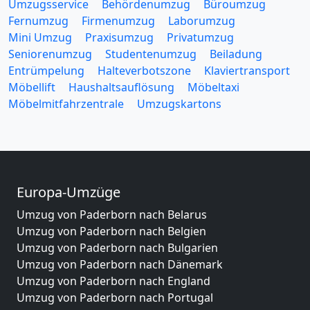
Umzugsservice
Behördenumzug
Büroumzug
Fernumzug
Firmenumzug
Laborumzug
Mini Umzug
Praxisumzug
Privatumzug
Seniorenumzug
Studentenumzug
Beiladung
Entrümpelung
Halteverbotszone
Klaviertransport
Möbellift
Haushaltsauflösung
Möbeltaxi
Möbelmitfahrzentrale
Umzugskartons
Europa-Umzüge
Umzug von Paderborn nach Belarus
Umzug von Paderborn nach Belgien
Umzug von Paderborn nach Bulgarien
Umzug von Paderborn nach Dänemark
Umzug von Paderborn nach England
Umzug von Paderborn nach Portugal