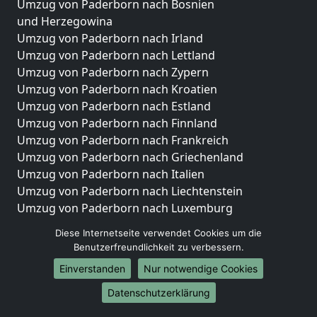
Umzug von Paderborn nach Bosnien
und Herzegowina
Umzug von Paderborn nach Irland
Umzug von Paderborn nach Lettland
Umzug von Paderborn nach Zypern
Umzug von Paderborn nach Kroatien
Umzug von Paderborn nach Estland
Umzug von Paderborn nach Finnland
Umzug von Paderborn nach Frankreich
Umzug von Paderborn nach Griechenland
Umzug von Paderborn nach Italien
Umzug von Paderborn nach Liechtenstein
Umzug von Paderborn nach Luxemburg
Umzug von Paderborn nach Niederlande
Diese Internetseite verwendet Cookies um die
Umzug von Paderborn nach Norwegen
Benutzerfreundlichkeit zu verbessern.
Umzüge-Deutschlandweit
Einverstanden
Nur notwendige Cookies
Umzug von Paderborn nach Berlin
Datenschutzerklärung
Umzug von Paderborn nach Hamburg