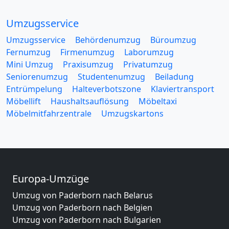
Umzugsservice
Umzugsservice
Behördenumzug
Büroumzug
Fernumzug
Firmenumzug
Laborumzug
Mini Umzug
Praxisumzug
Privatumzug
Seniorenumzug
Studentenumzug
Beiladung
Entrümpelung
Halteverbotszone
Klaviertransport
Möbellift
Haushaltsauflösung
Möbeltaxi
Möbelmitfahrzentrale
Umzugskartons
Europa-Umzüge
Umzug von Paderborn nach Belarus
Umzug von Paderborn nach Belgien
Umzug von Paderborn nach Bulgarien