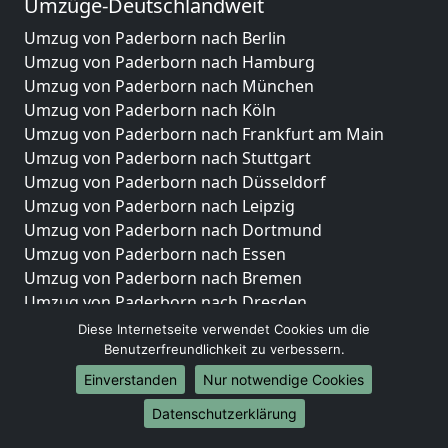
Umzüge-Deutschlandweit
Umzug von Paderborn nach Berlin
Umzug von Paderborn nach Hamburg
Umzug von Paderborn nach München
Umzug von Paderborn nach Köln
Umzug von Paderborn nach Frankfurt am Main
Umzug von Paderborn nach Stuttgart
Umzug von Paderborn nach Düsseldorf
Umzug von Paderborn nach Leipzig
Umzug von Paderborn nach Dortmund
Umzug von Paderborn nach Essen
Umzug von Paderborn nach Bremen
Umzug von Paderborn nach Dresden
Umzug von Paderborn nach Hannover
Diese Internetseite verwendet Cookies um die
Umzug von Paderborn nach Nürnberg
Benutzerfreundlichkeit zu verbessern.
Umzug von Paderborn nach Duisburg
Einverstanden
Nur notwendige Cookies
Umzug von Paderborn nach Bochum
Datenschutzerklärung
Umzug von Paderborn nach Wuppertal
Umzug von Paderborn nach Bielefeld