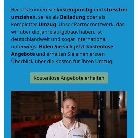
Bei uns können Sie
kostengünstig
und
stressfrei
umziehen
, sei es als
Beiladung
oder als
kompletter
Umzug
. Unser Partnernetzwerk, das
wir über die Jahre aufgebaut haben, ist
deutschlandweit und sogar international
unterwegs.
Holen Sie sich jetzt kostenlose
Angebote
und erhalten Sie einen ersten
Überblick über die Kosten für Ihren Umzug.
Kostenlose Angebote erhalten