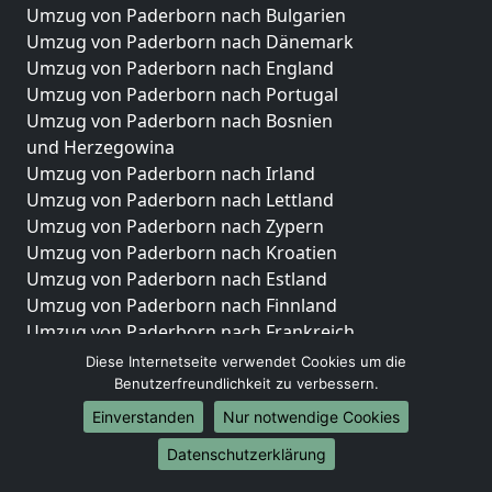
Umzug von Paderborn nach Bulgarien
Umzug von Paderborn nach Dänemark
Umzug von Paderborn nach England
Umzug von Paderborn nach Portugal
Umzug von Paderborn nach Bosnien
und Herzegowina
Umzug von Paderborn nach Irland
Umzug von Paderborn nach Lettland
Umzug von Paderborn nach Zypern
Umzug von Paderborn nach Kroatien
Umzug von Paderborn nach Estland
Umzug von Paderborn nach Finnland
Umzug von Paderborn nach Frankreich
Umzug von Paderborn nach Griechenland
Diese Internetseite verwendet Cookies um die
Umzug von Paderborn nach Italien
Benutzerfreundlichkeit zu verbessern.
Umzug von Paderborn nach Liechtenstein
Einverstanden
Nur notwendige Cookies
Umzug von Paderborn nach Luxemburg
Datenschutzerklärung
Umzug von Paderborn nach Niederlande
Umzug von Paderborn nach Norwegen