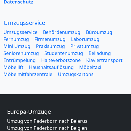
Datenschutz
Umzugsservice
Umzugsservice
Behördenumzug
Büroumzug
Fernumzug
Firmenumzug
Laborumzug
Mini Umzug
Praxisumzug
Privatumzug
Seniorenumzug
Studentenumzug
Beiladung
Entrümpelung
Halteverbotszone
Klaviertransport
Möbellift
Haushaltsauflösung
Möbeltaxi
Möbelmitfahrzentrale
Umzugskartons
Europa-Umzüge
Umzug von Paderborn nach Belarus
Umzug von Paderborn nach Belgien