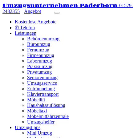
Umzugsunternehmen Paderborn
01579-
2482355
Angebot
Kostenlose Angebote
✆ Telefon
Leistungen
Behördenumzug
Büroumzug
Fernumzug
Firmenumzug
Laborumzug
Praxisumzug
Privatumzug
Seniorenumzug
Umzugsservice
Entrümpelung
Klaviertransport
Möbellift
Haushaltsauflösung
Möbeltaxi
Möbelmitfahrzentrale
Umzugshelfer
Umzugstipps
Mini Umzug