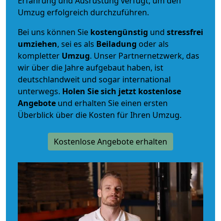
Erfahrung und Ausrüstung verfügt, um den
Umzug erfolgreich durchzuführen.
Bei uns können Sie
kostengünstig
und
stressfrei
umziehen
, sei es als
Beiladung
oder als
kompletter
Umzug
. Unser Partnernetzwerk, das
wir über die Jahre aufgebaut haben, ist
deutschlandweit und sogar international
unterwegs.
Holen Sie sich jetzt kostenlose
Angebote
und erhalten Sie einen ersten
Überblick über die Kosten für Ihren Umzug.
Kostenlose Angebote erhalten