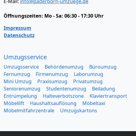
E-Mail:
info@paderborn-umzuege.de
Öffnungszeiten:
Mo - Sa: 06:30 - 17:30 Uhr
Impressum
Datenschutz
Umzugsservice
Umzugsservice
Behördenumzug
Büroumzug
Fernumzug
Firmenumzug
Laborumzug
Mini Umzug
Praxisumzug
Privatumzug
Seniorenumzug
Studentenumzug
Beiladung
Entrümpelung
Halteverbotszone
Klaviertransport
Möbellift
Haushaltsauflösung
Möbeltaxi
Möbelmitfahrzentrale
Umzugskartons