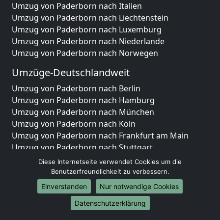
Umzug von Paderborn nach Italien
Umzug von Paderborn nach Liechtenstein
Umzug von Paderborn nach Luxemburg
Umzug von Paderborn nach Niederlande
Umzug von Paderborn nach Norwegen
Umzüge-Deutschlandweit
Umzug von Paderborn nach Berlin
Umzug von Paderborn nach Hamburg
Umzug von Paderborn nach München
Umzug von Paderborn nach Köln
Umzug von Paderborn nach Frankfurt am Main
Umzug von Paderborn nach Stuttgart
Umzug von Paderborn nach Düsseldorf
Diese Internetseite verwendet Cookies um die
Umzug von Paderborn nach Leipzig
Benutzerfreundlichkeit zu verbessern.
Umzug von Paderborn nach Dortmund
Einverstanden
Nur notwendige Cookies
Umzug von Paderborn nach Essen
Datenschutzerklärung
Umzug von Paderborn nach Bremen
Umzug von Paderborn nach Dresden