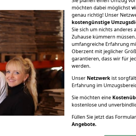
Sie planen einen Umzug vo
möchten dabei möglichst
v
genau richtig! Unser Netzw
kostengünstige Umzugsdi
Sie sich um nichts anderes 
Zuhause kümmern müssen. W
umfangreiche Erfahrung m
Oberzent mit jeglicher Gr
garantieren, dass wir für j
werden.
Unser
Netzwerk
ist sorgfäl
Erfahrung im Umzugsberei
Sie möchten eine
Kostenüb
kostenlose und unverbindli
Füllen Sie jetzt das Formula
Angebote.