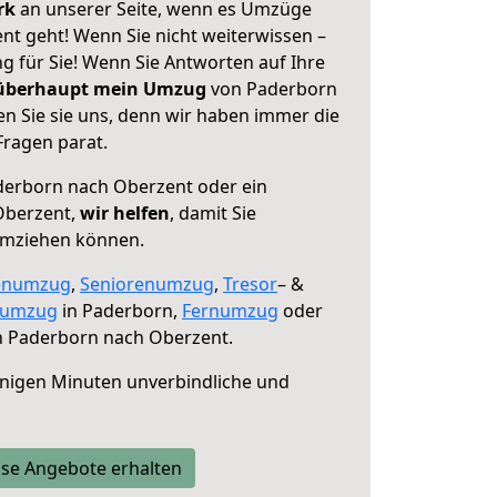
erk
an unserer Seite, wenn es Umzüge
t geht! Wenn Sie nicht weiterwissen –
ng für Sie! Wenn Sie Antworten auf Ihre
 überhaupt mein Umzug
von Paderborn
n Sie sie uns, denn wir haben immer die
Fragen parat.
erborn nach Oberzent oder ein
Oberzent,
wir helfen
, damit Sie
umziehen können.
enumzug
,
Seniorenumzug
,
Tresor
– &
numzug
in Paderborn,
Fernumzug
oder
 Paderborn nach Oberzent.
nigen Minuten unverbindliche und
se Angebote erhalten