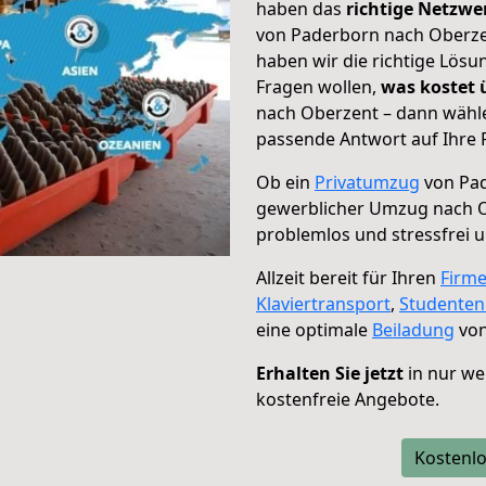
haben das
richtige Netzw
von Paderborn nach Oberzen
haben wir die richtige Lösu
Fragen wollen,
was kostet
nach Oberzent – dann wähle
passende Antwort auf Ihre 
Ob ein
Privatumzug
von Pad
gewerblicher Umzug nach 
problemlos und stressfrei 
Allzeit bereit für Ihren
Firm
Klaviertransport
,
Studente
eine optimale
Beiladung
von
Erhalten Sie jetzt
in nur we
kostenfreie Angebote.
Kostenlo