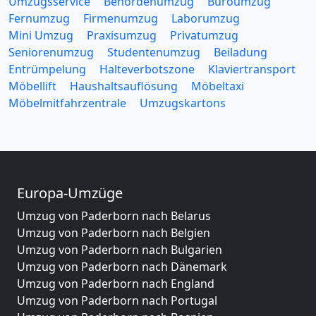
Umzugsservice
Behördenumzug
Büroumzug
Fernumzug
Firmenumzug
Laborumzug
Mini Umzug
Praxisumzug
Privatumzug
Seniorenumzug
Studentenumzug
Beiladung
Entrümpelung
Halteverbotszone
Klaviertransport
Möbellift
Haushaltsauflösung
Möbeltaxi
Möbelmitfahrzentrale
Umzugskartons
Europa-Umzüge
Umzug von Paderborn nach Belarus
Umzug von Paderborn nach Belgien
Umzug von Paderborn nach Bulgarien
Umzug von Paderborn nach Dänemark
Umzug von Paderborn nach England
Umzug von Paderborn nach Portugal