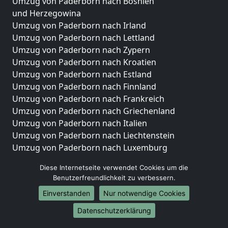
Umzug von Paderborn nach Bosnien
und Herzegowina
Umzug von Paderborn nach Irland
Umzug von Paderborn nach Lettland
Umzug von Paderborn nach Zypern
Umzug von Paderborn nach Kroatien
Umzug von Paderborn nach Estland
Umzug von Paderborn nach Finnland
Umzug von Paderborn nach Frankreich
Umzug von Paderborn nach Griechenland
Umzug von Paderborn nach Italien
Umzug von Paderborn nach Liechtenstein
Umzug von Paderborn nach Luxemburg
Umzug von Paderborn nach Niederlande
Diese Internetseite verwendet Cookies um die
Umzug von Paderborn nach Norwegen
Benutzerfreundlichkeit zu verbessern.
Umzüge-Deutschlandweit
Einverstanden
Nur notwendige Cookies
Umzug von Paderborn nach Berlin
Datenschutzerklärung
Umzug von Paderborn nach Hamburg