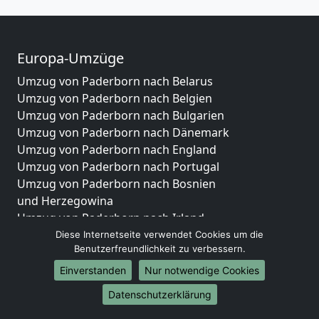
Europa-Umzüge
Umzug von Paderborn nach Belarus
Umzug von Paderborn nach Belgien
Umzug von Paderborn nach Bulgarien
Umzug von Paderborn nach Dänemark
Umzug von Paderborn nach England
Umzug von Paderborn nach Portugal
Umzug von Paderborn nach Bosnien
und Herzegowina
Umzug von Paderborn nach Irland
Umzug von Paderborn nach Lettland
Diese Internetseite verwendet Cookies um die
Benutzerfreundlichkeit zu verbessern.
Umzug von Paderborn nach Zypern
Umzug von Paderborn nach Kroatien
Einverstanden
Nur notwendige Cookies
Umzug von Paderborn nach Estland
Datenschutzerklärung
Umzug von Paderborn nach Finnland