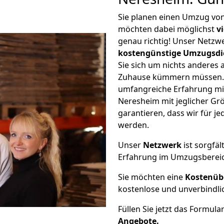
Sie planen einen Umzug vo
möchten dabei möglichst
v
genau richtig! Unser Netzw
kostengünstige Umzugsdi
Sie sich um nichts anderes 
Zuhause kümmern müssen. W
umfangreiche Erfahrung m
Neresheim mit jeglicher G
garantieren, dass wir für j
werden.
Unser
Netzwerk
ist sorgfäl
Erfahrung im Umzugsberei
Sie möchten eine
Kostenüb
kostenlose und unverbindli
Füllen Sie jetzt das Formula
Angebote.