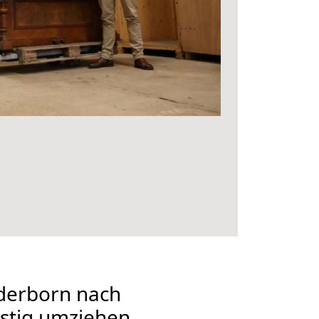
derborn nach
stig umziehen