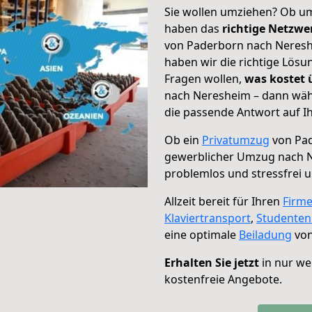
Sie wollen umziehen? Ob um
haben das
richtige Netzw
von Paderborn nach Nereshe
haben wir die richtige Lösu
Fragen wollen,
was kostet
nach Neresheim – dann wähl
die passende Antwort auf Ih
Ob ein
Privatumzug
von Pad
gewerblicher Umzug nach 
problemlos und stressfrei 
Allzeit bereit für Ihren
Firm
Klaviertransport
,
Studente
eine optimale
Beiladung
von
Erhalten Sie jetzt
in nur we
kostenfreie Angebote.