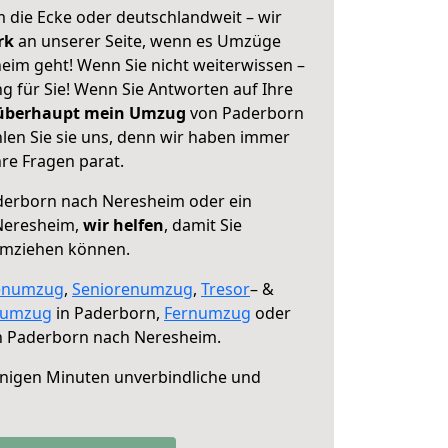
 die Ecke oder deutschlandweit – wir
erk
an unserer Seite, wenn es Umzüge
im geht! Wenn Sie nicht weiterwissen –
ng für Sie! Wenn Sie Antworten auf Ihre
 überhaupt mein Umzug
von Paderborn
en Sie sie uns, denn wir haben immer
re Fragen parat.
erborn nach Neresheim oder ein
Neresheim,
wir helfen
, damit Sie
umziehen können.
enumzug
,
Seniorenumzug
,
Tresor
– &
numzug
in Paderborn,
Fernumzug
oder
 Paderborn nach Neresheim.
nigen Minuten unverbindliche und