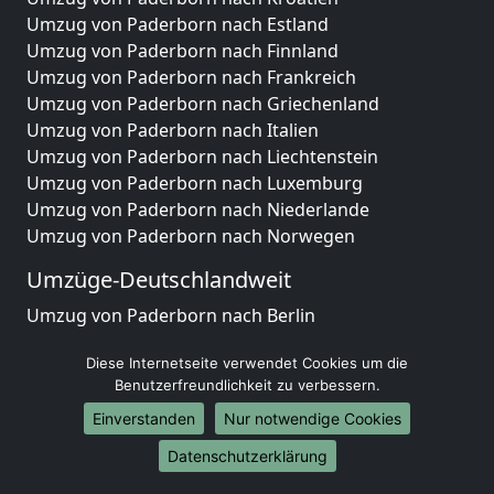
Umzug von Paderborn nach Estland
Umzug von Paderborn nach Finnland
Umzug von Paderborn nach Frankreich
Umzug von Paderborn nach Griechenland
Umzug von Paderborn nach Italien
Umzug von Paderborn nach Liechtenstein
Umzug von Paderborn nach Luxemburg
Umzug von Paderborn nach Niederlande
Umzug von Paderborn nach Norwegen
Umzüge-Deutschlandweit
Umzug von Paderborn nach Berlin
Umzug von Paderborn nach Hamburg
Diese Internetseite verwendet Cookies um die
Umzug von Paderborn nach München
Benutzerfreundlichkeit zu verbessern.
Umzug von Paderborn nach Köln
Umzug von Paderborn nach Frankfurt am Main
Einverstanden
Nur notwendige Cookies
Umzug von Paderborn nach Stuttgart
Datenschutzerklärung
Umzug von Paderborn nach Düsseldorf