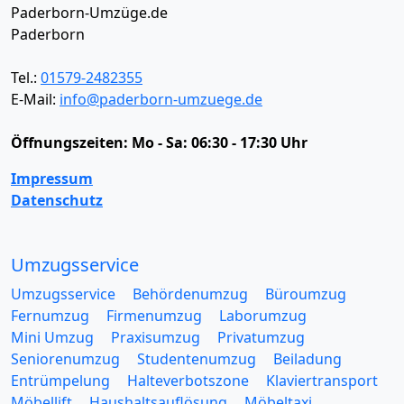
Paderborn-Umzüge.de
Paderborn
Tel.:
01579-2482355
E-Mail:
info@paderborn-umzuege.de
Öffnungszeiten:
Mo - Sa: 06:30 - 17:30 Uhr
Impressum
Datenschutz
Umzugsservice
Umzugsservice
Behördenumzug
Büroumzug
Fernumzug
Firmenumzug
Laborumzug
Mini Umzug
Praxisumzug
Privatumzug
Seniorenumzug
Studentenumzug
Beiladung
Entrümpelung
Halteverbotszone
Klaviertransport
Möbellift
Haushaltsauflösung
Möbeltaxi