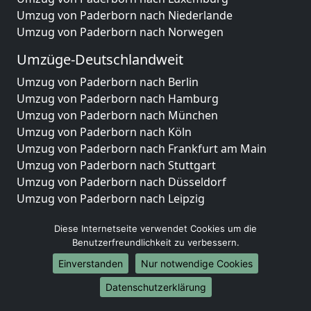
Umzug von Paderborn nach Niederlande
Umzug von Paderborn nach Norwegen
Umzüge-Deutschlandweit
Umzug von Paderborn nach Berlin
Umzug von Paderborn nach Hamburg
Umzug von Paderborn nach München
Umzug von Paderborn nach Köln
Umzug von Paderborn nach Frankfurt am Main
Umzug von Paderborn nach Stuttgart
Umzug von Paderborn nach Düsseldorf
Umzug von Paderborn nach Leipzig
Umzug von Paderborn nach Dortmund
Diese Internetseite verwendet Cookies um die
Umzug von Paderborn nach Essen
Benutzerfreundlichkeit zu verbessern.
Umzug von Paderborn nach Bremen
Umzug von Paderborn nach Dresden
Einverstanden
Nur notwendige Cookies
Umzug von Paderborn nach Hannover
Datenschutzerklärung
Umzug von Paderborn nach Nürnberg