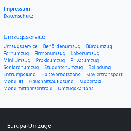
Impressum
Datenschutz
Umzugsservice
Umzugsservice
Behördenumzug
Büroumzug
Fernumzug
Firmenumzug
Laborumzug
Mini Umzug
Praxisumzug
Privatumzug
Seniorenumzug
Studentenumzug
Beiladung
Entrümpelung
Halteverbotszone
Klaviertransport
Möbellift
Haushaltsauflösung
Möbeltaxi
Möbelmitfahrzentrale
Umzugskartons
Europa-Umzüge