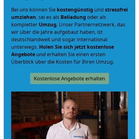
Bei uns können Sie
kostengünstig
und
stressfrei
umziehen
, sei es als
Beiladung
oder als
kompletter
Umzug
. Unser Partnernetzwerk, das
wir über die Jahre aufgebaut haben, ist
deutschlandweit und sogar international
unterwegs.
Holen Sie sich jetzt kostenlose
Angebote
und erhalten Sie einen ersten
Überblick über die Kosten für Ihren Umzug.
Kostenlose Angebote erhalten