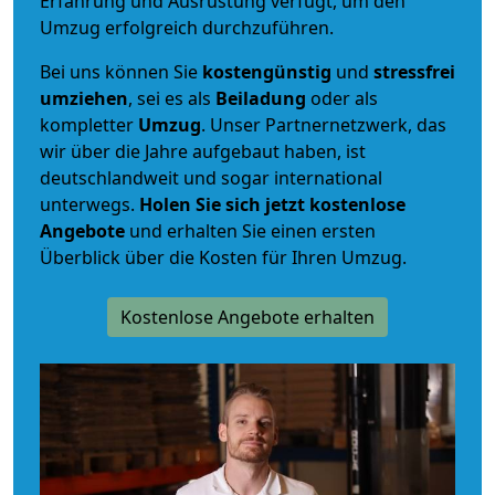
Erfahrung und Ausrüstung verfügt, um den
Umzug erfolgreich durchzuführen.
Bei uns können Sie
kostengünstig
und
stressfrei
umziehen
, sei es als
Beiladung
oder als
kompletter
Umzug
. Unser Partnernetzwerk, das
wir über die Jahre aufgebaut haben, ist
deutschlandweit und sogar international
unterwegs.
Holen Sie sich jetzt kostenlose
Angebote
und erhalten Sie einen ersten
Überblick über die Kosten für Ihren Umzug.
Kostenlose Angebote erhalten