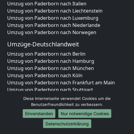
Umzug von Paderborn nach Italien
Umzug von Paderborn nach Liechtenstein
Umzug von Paderborn nach Luxemburg
Umzug von Paderborn nach Niederlande
Umzug von Paderborn nach Norwegen
Umzüge-Deutschlandweit
Umzug von Paderborn nach Berlin
Umzug von Paderborn nach Hamburg
Umzug von Paderborn nach München
Umzug von Paderborn nach Köln
Umzug von Paderborn nach Frankfurt am Main
Umzug von Paderborn nach Stuttgart
Umzug von Paderborn nach Düsseldorf
Diese Internetseite verwendet Cookies um die
Umzug von Paderborn nach Leipzig
Benutzerfreundlichkeit zu verbessern.
Umzug von Paderborn nach Dortmund
Einverstanden
Nur notwendige Cookies
Umzug von Paderborn nach Essen
Datenschutzerklärung
Umzug von Paderborn nach Bremen
Umzug von Paderborn nach Dresden