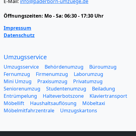
E-Mail:
info@paderborn-umzuege.de
Öffnungszeiten:
Mo - Sa: 06:30 - 17:30 Uhr
Impressum
Datenschutz
Umzugsservice
Umzugsservice
Behördenumzug
Büroumzug
Fernumzug
Firmenumzug
Laborumzug
Mini Umzug
Praxisumzug
Privatumzug
Seniorenumzug
Studentenumzug
Beiladung
Entrümpelung
Halteverbotszone
Klaviertransport
Möbellift
Haushaltsauflösung
Möbeltaxi
Möbelmitfahrzentrale
Umzugskartons