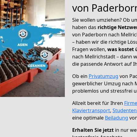
von Paderborn
Sie wollen umziehen? Ob um
haben das
richtige Netzw
von Paderborn nach Mellric
– haben wir die richtige Lö
Fragen wollen,
was kostet
nach Mellrichstadt – dann 
die passende Antwort auf Ih
Ob ein
Privatumzug
von Pad
gewerblicher Umzug nach M
problemlos und stressfrei 
Allzeit bereit für Ihren
Firm
Klaviertransport
,
Studente
eine optimale
Beiladung
von
Erhalten Sie jetzt
in nur we