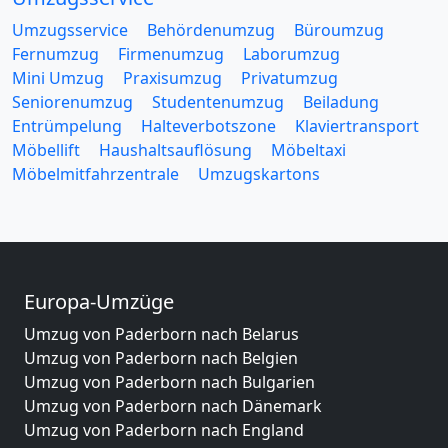
Umzugsservice
Behördenumzug
Büroumzug
Fernumzug
Firmenumzug
Laborumzug
Mini Umzug
Praxisumzug
Privatumzug
Seniorenumzug
Studentenumzug
Beiladung
Entrümpelung
Halteverbotszone
Klaviertransport
Möbellift
Haushaltsauflösung
Möbeltaxi
Möbelmitfahrzentrale
Umzugskartons
Europa-Umzüge
Umzug von Paderborn nach Belarus
Umzug von Paderborn nach Belgien
Umzug von Paderborn nach Bulgarien
Umzug von Paderborn nach Dänemark
Umzug von Paderborn nach England