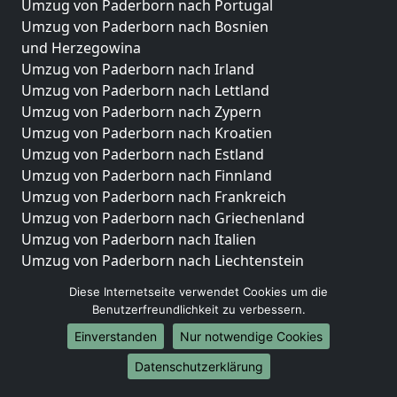
Umzug von Paderborn nach Portugal
Umzug von Paderborn nach Bosnien
und Herzegowina
Umzug von Paderborn nach Irland
Umzug von Paderborn nach Lettland
Umzug von Paderborn nach Zypern
Umzug von Paderborn nach Kroatien
Umzug von Paderborn nach Estland
Umzug von Paderborn nach Finnland
Umzug von Paderborn nach Frankreich
Umzug von Paderborn nach Griechenland
Umzug von Paderborn nach Italien
Umzug von Paderborn nach Liechtenstein
Umzug von Paderborn nach Luxemburg
Diese Internetseite verwendet Cookies um die
Umzug von Paderborn nach Niederlande
Benutzerfreundlichkeit zu verbessern.
Umzug von Paderborn nach Norwegen
Einverstanden
Nur notwendige Cookies
Umzüge-Deutschlandweit
Datenschutzerklärung
Umzug von Paderborn nach Berlin