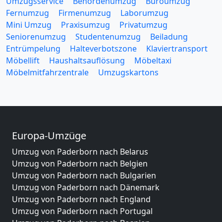
Umzugsservice
Behördenumzug
Büroumzug
Fernumzug
Firmenumzug
Laborumzug
Mini Umzug
Praxisumzug
Privatumzug
Seniorenumzug
Studentenumzug
Beiladung
Entrümpelung
Halteverbotszone
Klaviertransport
Möbellift
Haushaltsauflösung
Möbeltaxi
Möbelmitfahrzentrale
Umzugskartons
Europa-Umzüge
Umzug von Paderborn nach Belarus
Umzug von Paderborn nach Belgien
Umzug von Paderborn nach Bulgarien
Umzug von Paderborn nach Dänemark
Umzug von Paderborn nach England
Umzug von Paderborn nach Portugal