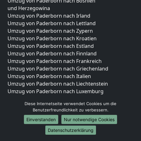
Umzug von Paderborn nach Bosnien
und Herzegowina
Umzug von Paderborn nach Irland
Umzug von Paderborn nach Lettland
Umzug von Paderborn nach Zypern
Umzug von Paderborn nach Kroatien
Umzug von Paderborn nach Estland
Umzug von Paderborn nach Finnland
Umzug von Paderborn nach Frankreich
Umzug von Paderborn nach Griechenland
Umzug von Paderborn nach Italien
Umzug von Paderborn nach Liechtenstein
Umzug von Paderborn nach Luxemburg
Umzug von Paderborn nach Niederlande
Diese Internetseite verwendet Cookies um die
Umzug von Paderborn nach Norwegen
Benutzerfreundlichkeit zu verbessern.
Umzüge-Deutschlandweit
Einverstanden
Nur notwendige Cookies
Umzug von Paderborn nach Berlin
Datenschutzerklärung
Umzug von Paderborn nach Hamburg