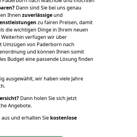
on Paderborn nach Malchow und möchten
sparen?
Dann sind Sie bei uns genau
eten Ihnen
zuverlässige
und
enstleistungen
zu fairen Preisen, damit
als die wichtigen Dinge in Ihrem neuen
eiterhin verfügen wir über
it Umzügen von Paderborn nach
ßenordnung und können Ihnen somit
edes Budget eine passende Lösung finden
tig ausgewählt, wir haben viele Jahre
ch.
ersicht?
Dann holen Sie sich jetzt
che Angebote.
r aus und erhalten Sie
kostenlose