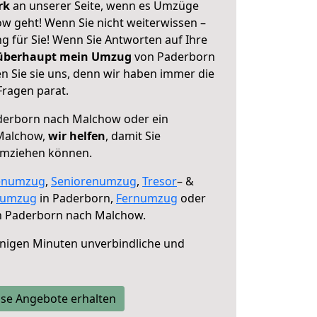
erk
an unserer Seite, wenn es Umzüge
 geht! Wenn Sie nicht weiterwissen –
ng für Sie! Wenn Sie Antworten auf Ihre
 überhaupt mein Umzug
von Paderborn
 Sie sie uns, denn wir haben immer die
Fragen parat.
erborn nach Malchow oder ein
Malchow,
wir helfen
, damit Sie
umziehen können.
enumzug
,
Seniorenumzug
,
Tresor
– &
numzug
in Paderborn,
Fernumzug
oder
 Paderborn nach Malchow.
nigen Minuten unverbindliche und
se Angebote erhalten