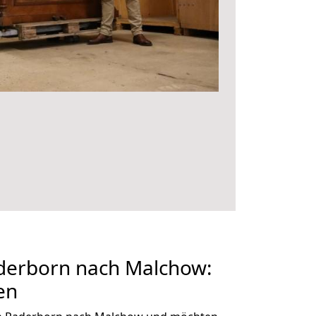
erborn nach Malchow:
en