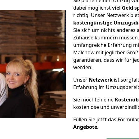
Sie planen einen Umzug v
dabei möglichst
viel Geld 
richtig! Unser Netzwerk bi
kostengünstige Umzugsdi
Sie sich um nichts anderes 
Zuhause kümmern müssen. W
umfangreiche Erfahrung m
Malchow mit jeglicher Grö
garantieren, dass wir für j
werden.
Unser
Netzwerk
ist sorgfäl
Erfahrung im Umzugsberei
Sie möchten eine
Kostenüb
kostenlose und unverbindli
Füllen Sie jetzt das Formula
Angebote.