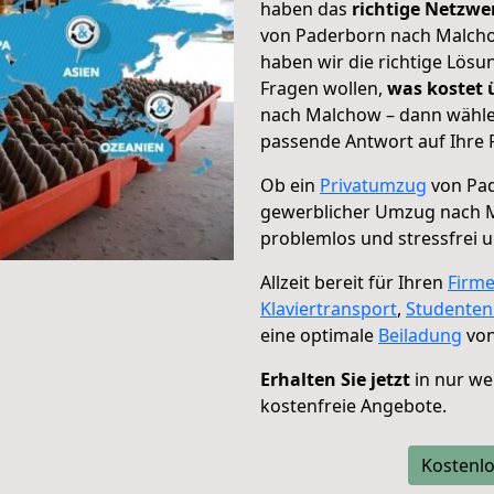
haben das
richtige Netzw
von Paderborn nach Malchow
haben wir die richtige Lösu
Fragen wollen,
was kostet
nach Malchow – dann wählen
passende Antwort auf Ihre 
Ob ein
Privatumzug
von Pad
gewerblicher Umzug nach 
problemlos und stressfrei 
Allzeit bereit für Ihren
Firm
Klaviertransport
,
Studente
eine optimale
Beiladung
von
Erhalten Sie jetzt
in nur we
kostenfreie Angebote.
Kostenlo