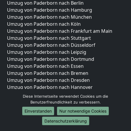
Umzug von Paderborn nach Berlin
Umzug von Paderborn nach Hamburg
Umzug von Paderborn nach München
Umzug von Paderborn nach Köln
Umzug von Paderborn nach Frankfurt am Main
Umzug von Paderborn nach Stuttgart
Umzug von Paderborn nach Düsseldorf
Umzug von Paderborn nach Leipzig
Umzug von Paderborn nach Dortmund
Umzug von Paderborn nach Essen
Umzug von Paderborn nach Bremen
Umzug von Paderborn nach Dresden
Umzug von Paderborn nach Hannover
Umzug von Paderborn nach Nürnberg
Diese Internetseite verwendet Cookies um die
Umzug von Paderborn nach Duisburg
Benutzerfreundlichkeit zu verbessern.
Umzug von Paderborn nach Bochum
Einverstanden
Nur notwendige Cookies
Umzug von Paderborn nach Wuppertal
Datenschutzerklärung
Umzug von Paderborn nach Bielefeld
Umzug von Paderborn nach Bonn