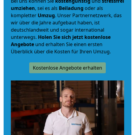
Bei uns können Sie
kostengünstig
und
stressfrei
umziehen
, sei es als
Beiladung
oder als
kompletter
Umzug
. Unser Partnernetzwerk, das
wir über die Jahre aufgebaut haben, ist
deutschlandweit und sogar international
unterwegs.
Holen Sie sich jetzt kostenlose
Angebote
und erhalten Sie einen ersten
Überblick über die Kosten für Ihren Umzug.
Kostenlose Angebote erhalten