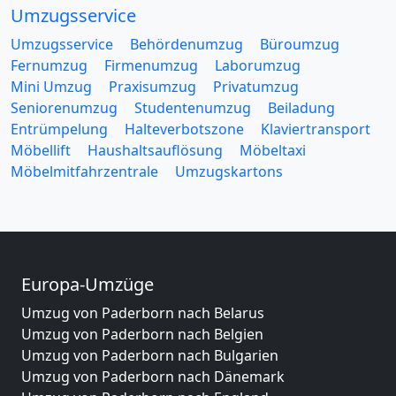
Umzugsservice
Umzugsservice
Behördenumzug
Büroumzug
Fernumzug
Firmenumzug
Laborumzug
Mini Umzug
Praxisumzug
Privatumzug
Seniorenumzug
Studentenumzug
Beiladung
Entrümpelung
Halteverbotszone
Klaviertransport
Möbellift
Haushaltsauflösung
Möbeltaxi
Möbelmitfahrzentrale
Umzugskartons
Europa-Umzüge
Umzug von Paderborn nach Belarus
Umzug von Paderborn nach Belgien
Umzug von Paderborn nach Bulgarien
Umzug von Paderborn nach Dänemark