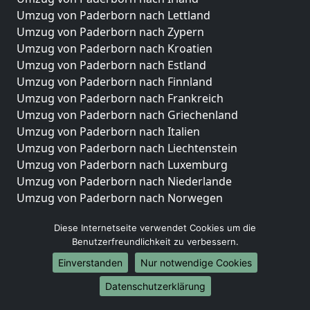
Umzug von Paderborn nach Lettland
Umzug von Paderborn nach Zypern
Umzug von Paderborn nach Kroatien
Umzug von Paderborn nach Estland
Umzug von Paderborn nach Finnland
Umzug von Paderborn nach Frankreich
Umzug von Paderborn nach Griechenland
Umzug von Paderborn nach Italien
Umzug von Paderborn nach Liechtenstein
Umzug von Paderborn nach Luxemburg
Umzug von Paderborn nach Niederlande
Umzug von Paderborn nach Norwegen
Umzüge-Deutschlandweit
Diese Internetseite verwendet Cookies um die
Benutzerfreundlichkeit zu verbessern.
Umzug von Paderborn nach Berlin
Umzug von Paderborn nach Hamburg
Einverstanden
Nur notwendige Cookies
Umzug von Paderborn nach München
Datenschutzerklärung
Umzug von Paderborn nach Köln