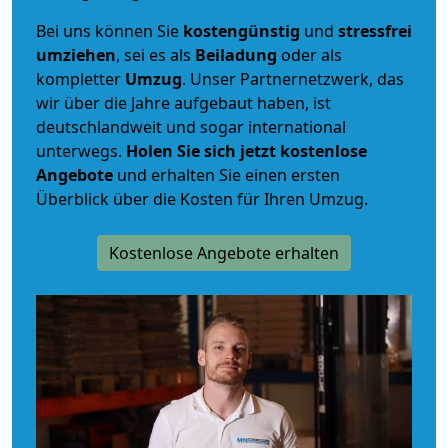
Bei uns können Sie
kostengünstig
und
stressfrei
umziehen
, sei es als
Beiladung
oder als
kompletter
Umzug
. Unser Partnernetzwerk, das
wir über die Jahre aufgebaut haben, ist
deutschlandweit und sogar international
unterwegs.
Holen Sie sich jetzt kostenlose
Angebote
und erhalten Sie einen ersten
Überblick über die Kosten für Ihren Umzug.
Kostenlose Angebote erhalten