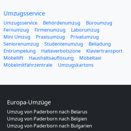
Umzugsservice
Umzugsservice
Behördenumzug
Büroumzug
Fernumzug
Firmenumzug
Laborumzug
Mini Umzug
Praxisumzug
Privatumzug
Seniorenumzug
Studentenumzug
Beiladung
Entrümpelung
Halteverbotszone
Klaviertransport
Möbellift
Haushaltsauflösung
Möbeltaxi
Möbelmitfahrzentrale
Umzugskartons
Europa-Umzüge
Umzug von Paderborn nach Belarus
Umzug von Paderborn nach Belgien
Umzug von Paderborn nach Bulgarien