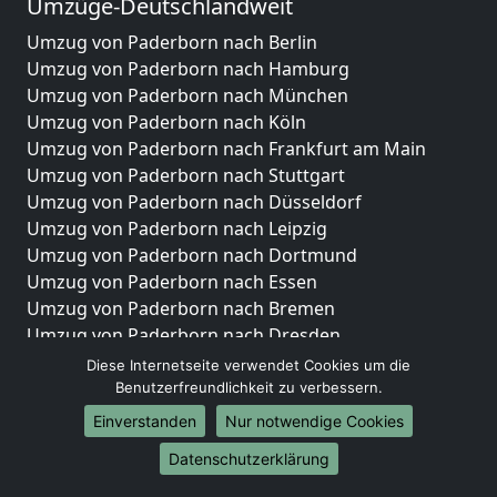
Umzüge-Deutschlandweit
Umzug von Paderborn nach Berlin
Umzug von Paderborn nach Hamburg
Umzug von Paderborn nach München
Umzug von Paderborn nach Köln
Umzug von Paderborn nach Frankfurt am Main
Umzug von Paderborn nach Stuttgart
Umzug von Paderborn nach Düsseldorf
Umzug von Paderborn nach Leipzig
Umzug von Paderborn nach Dortmund
Umzug von Paderborn nach Essen
Umzug von Paderborn nach Bremen
Umzug von Paderborn nach Dresden
Umzug von Paderborn nach Hannover
Diese Internetseite verwendet Cookies um die
Umzug von Paderborn nach Nürnberg
Benutzerfreundlichkeit zu verbessern.
Umzug von Paderborn nach Duisburg
Einverstanden
Nur notwendige Cookies
Umzug von Paderborn nach Bochum
Datenschutzerklärung
Umzug von Paderborn nach Wuppertal
Umzug von Paderborn nach Bielefeld