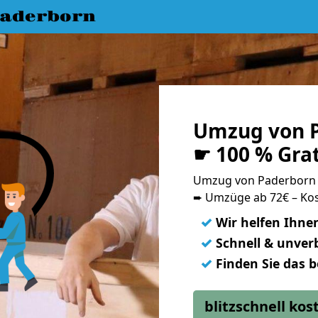
aderborn
Umzug von P
☛ 100 % Gra
Umzug von Paderborn 
➨ Umzüge ab 72€ – Kos
✓
Wir helfen Ihne
✓
Schnell & unverb
✓
Finden Sie das 
blitzschnell ko