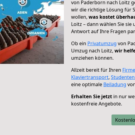
von Paderborn nach Loitz g
wir die richtige Lösung für
wollen,
was kostet überh
Loitz – dann wählen Sie sie
Antwort auf Ihre Fragen par
Ob ein
Privatumzug
von Pad
Umzug nach Loitz,
wir helf
umziehen können.
Allzeit bereit für Ihren
Firm
Klaviertransport
,
Studente
eine optimale
Beiladung
von
Erhalten Sie jetzt
in nur we
kostenfreie Angebote.
Kostenlo