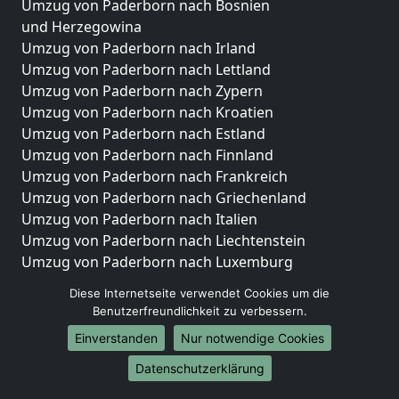
Umzug von Paderborn nach Bosnien
und Herzegowina
Umzug von Paderborn nach Irland
Umzug von Paderborn nach Lettland
Umzug von Paderborn nach Zypern
Umzug von Paderborn nach Kroatien
Umzug von Paderborn nach Estland
Umzug von Paderborn nach Finnland
Umzug von Paderborn nach Frankreich
Umzug von Paderborn nach Griechenland
Umzug von Paderborn nach Italien
Umzug von Paderborn nach Liechtenstein
Umzug von Paderborn nach Luxemburg
Umzug von Paderborn nach Niederlande
Diese Internetseite verwendet Cookies um die
Umzug von Paderborn nach Norwegen
Benutzerfreundlichkeit zu verbessern.
Umzüge-Deutschlandweit
Einverstanden
Nur notwendige Cookies
Umzug von Paderborn nach Berlin
Datenschutzerklärung
Umzug von Paderborn nach Hamburg