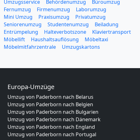
Umzugsservice
Behördenumzug
Büroumzug
Fernumzug
Firmenumzug
Laborumzug
Mini Umzug
Praxisumzug
Privatumzug
Seniorenumzug
Studentenumzug
Beiladung
Entrümpelung
Halteverbotszone
Klaviertransport
Möbellift
Haushaltsauflösung
Möbeltaxi
Möbelmitfahrzentrale
Umzugskartons
Europa-Umzüge
Umzug von Paderborn nach Belarus
Umzug von Paderborn nach Belgien
Umzug von Paderborn nach Bulgarien
Umzug von Paderborn nach Dänemark
Umzug von Paderborn nach England
Umzug von Paderborn nach Portugal