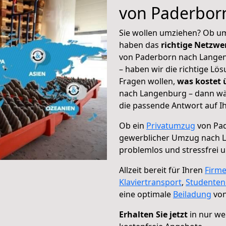
von Paderbor
Sie wollen umziehen? Ob um
haben das
richtige Netzw
von Paderborn nach Langen
– haben wir die richtige Lö
Fragen wollen,
was kostet
nach Langenburg – dann wäh
die passende Antwort auf Ih
Ob ein
Privatumzug
von Pad
gewerblicher Umzug nach 
problemlos und stressfrei 
Allzeit bereit für Ihren
Firm
Klaviertransport
,
Studente
eine optimale
Beiladung
von
Erhalten Sie jetzt
in nur we