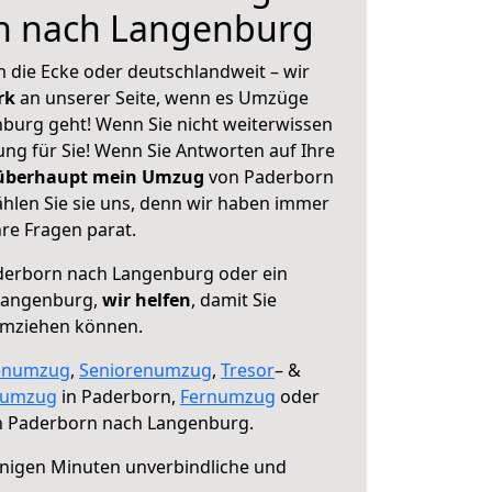
n nach Langenburg
 die Ecke oder deutschlandweit – wir
erk
an unserer Seite, wenn es Umzüge
burg geht! Wenn Sie nicht weiterwissen
sung für Sie! Wenn Sie Antworten auf Ihre
 überhaupt mein Umzug
von Paderborn
len Sie sie uns, denn wir haben immer
re Fragen parat.
erborn nach Langenburg oder ein
Langenburg,
wir helfen
, damit Sie
umziehen können.
enumzug
,
Seniorenumzug
,
Tresor
– &
numzug
in Paderborn,
Fernumzug
oder
 Paderborn nach Langenburg.
nigen Minuten unverbindliche und