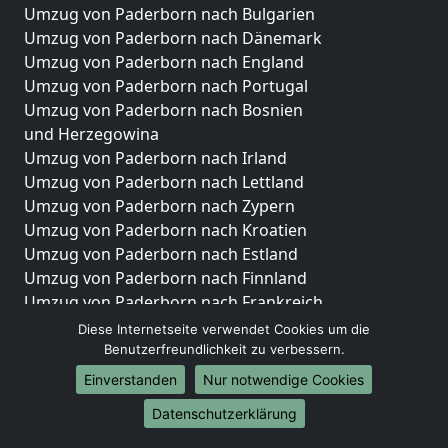
Umzug von Paderborn nach Bulgarien
Umzug von Paderborn nach Dänemark
Umzug von Paderborn nach England
Umzug von Paderborn nach Portugal
Umzug von Paderborn nach Bosnien
und Herzegowina
Umzug von Paderborn nach Irland
Umzug von Paderborn nach Lettland
Umzug von Paderborn nach Zypern
Umzug von Paderborn nach Kroatien
Umzug von Paderborn nach Estland
Umzug von Paderborn nach Finnland
Umzug von Paderborn nach Frankreich
Umzug von Paderborn nach Griechenland
Diese Internetseite verwendet Cookies um die
Umzug von Paderborn nach Italien
Benutzerfreundlichkeit zu verbessern.
Umzug von Paderborn nach Liechtenstein
Einverstanden
Nur notwendige Cookies
Umzug von Paderborn nach Luxemburg
Datenschutzerklärung
Umzug von Paderborn nach Niederlande
Umzug von Paderborn nach Norwegen