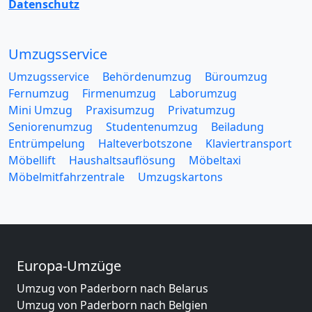
Datenschutz
Umzugsservice
Umzugsservice
Behördenumzug
Büroumzug
Fernumzug
Firmenumzug
Laborumzug
Mini Umzug
Praxisumzug
Privatumzug
Seniorenumzug
Studentenumzug
Beiladung
Entrümpelung
Halteverbotszone
Klaviertransport
Möbellift
Haushaltsauflösung
Möbeltaxi
Möbelmitfahrzentrale
Umzugskartons
Europa-Umzüge
Umzug von Paderborn nach Belarus
Umzug von Paderborn nach Belgien