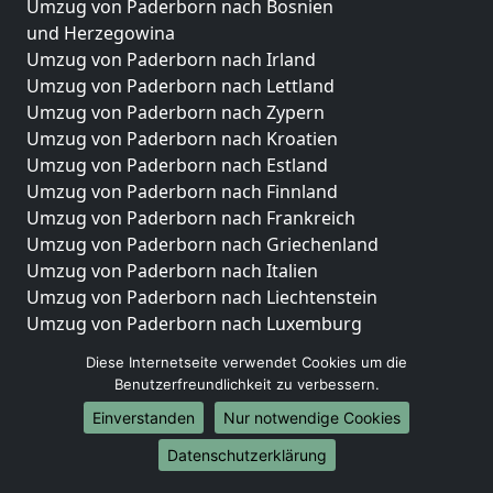
Umzug von Paderborn nach Bosnien
und Herzegowina
Umzug von Paderborn nach Irland
Umzug von Paderborn nach Lettland
Umzug von Paderborn nach Zypern
Umzug von Paderborn nach Kroatien
Umzug von Paderborn nach Estland
Umzug von Paderborn nach Finnland
Umzug von Paderborn nach Frankreich
Umzug von Paderborn nach Griechenland
Umzug von Paderborn nach Italien
Umzug von Paderborn nach Liechtenstein
Umzug von Paderborn nach Luxemburg
Umzug von Paderborn nach Niederlande
Diese Internetseite verwendet Cookies um die
Umzug von Paderborn nach Norwegen
Benutzerfreundlichkeit zu verbessern.
Umzüge-Deutschlandweit
Einverstanden
Nur notwendige Cookies
Umzug von Paderborn nach Berlin
Datenschutzerklärung
Umzug von Paderborn nach Hamburg