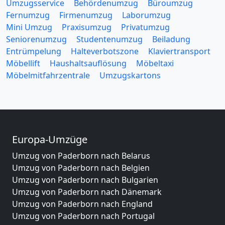
Umzugsservice
Behördenumzug
Büroumzug
Fernumzug
Firmenumzug
Laborumzug
Mini Umzug
Praxisumzug
Privatumzug
Seniorenumzug
Studentenumzug
Beiladung
Entrümpelung
Halteverbotszone
Klaviertransport
Möbellift
Haushaltsauflösung
Möbeltaxi
Möbelmitfahrzentrale
Umzugskartons
Europa-Umzüge
Umzug von Paderborn nach Belarus
Umzug von Paderborn nach Belgien
Umzug von Paderborn nach Bulgarien
Umzug von Paderborn nach Dänemark
Umzug von Paderborn nach England
Umzug von Paderborn nach Portugal