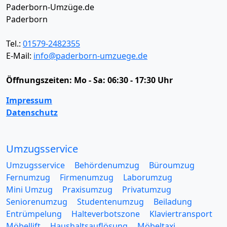
Paderborn-Umzüge.de
Paderborn
Tel.:
01579-2482355
E-Mail:
info@paderborn-umzuege.de
Öffnungszeiten:
Mo - Sa: 06:30 - 17:30 Uhr
Impressum
Datenschutz
Umzugsservice
Umzugsservice
Behördenumzug
Büroumzug
Fernumzug
Firmenumzug
Laborumzug
Mini Umzug
Praxisumzug
Privatumzug
Seniorenumzug
Studentenumzug
Beiladung
Entrümpelung
Halteverbotszone
Klaviertransport
Möbellift
Haushaltsauflösung
Möbeltaxi