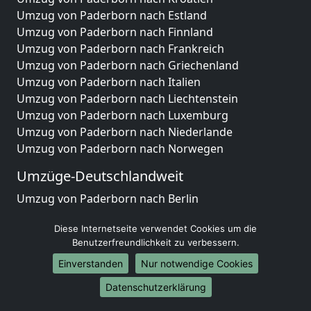
Umzug von Paderborn nach Estland
Umzug von Paderborn nach Finnland
Umzug von Paderborn nach Frankreich
Umzug von Paderborn nach Griechenland
Umzug von Paderborn nach Italien
Umzug von Paderborn nach Liechtenstein
Umzug von Paderborn nach Luxemburg
Umzug von Paderborn nach Niederlande
Umzug von Paderborn nach Norwegen
Umzüge-Deutschlandweit
Umzug von Paderborn nach Berlin
Umzug von Paderborn nach Hamburg
Diese Internetseite verwendet Cookies um die
Umzug von Paderborn nach München
Benutzerfreundlichkeit zu verbessern.
Umzug von Paderborn nach Köln
Umzug von Paderborn nach Frankfurt am Main
Einverstanden
Nur notwendige Cookies
Umzug von Paderborn nach Stuttgart
Datenschutzerklärung
Umzug von Paderborn nach Düsseldorf