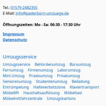
Tel.:
01579-2482355
E-Mail:
info@paderborn-umzuege.de
Öffnungszeiten:
Mo - Sa: 06:30 - 17:30 Uhr
Impressum
Datenschutz
Umzugsservice
Umzugsservice
Behördenumzug
Büroumzug
Fernumzug
Firmenumzug
Laborumzug
Mini Umzug
Praxisumzug
Privatumzug
Seniorenumzug
Studentenumzug
Beiladung
Entrümpelung
Halteverbotszone
Klaviertransport
Möbellift
Haushaltsauflösung
Möbeltaxi
Möbelmitfahrzentrale
Umzugskartons