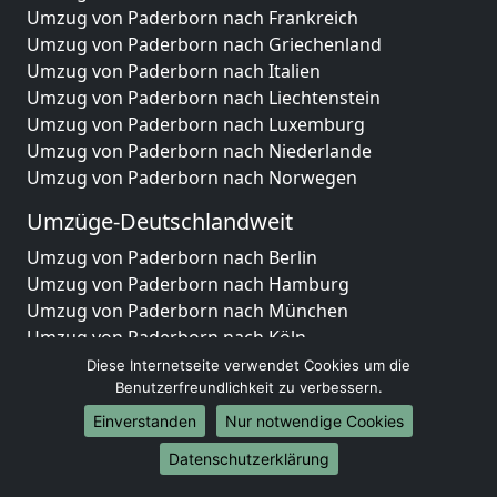
Umzug von Paderborn nach Frankreich
Umzug von Paderborn nach Griechenland
Umzug von Paderborn nach Italien
Umzug von Paderborn nach Liechtenstein
Umzug von Paderborn nach Luxemburg
Umzug von Paderborn nach Niederlande
Umzug von Paderborn nach Norwegen
Umzüge-Deutschlandweit
Umzug von Paderborn nach Berlin
Umzug von Paderborn nach Hamburg
Umzug von Paderborn nach München
Umzug von Paderborn nach Köln
Umzug von Paderborn nach Frankfurt am Main
Diese Internetseite verwendet Cookies um die
Umzug von Paderborn nach Stuttgart
Benutzerfreundlichkeit zu verbessern.
Umzug von Paderborn nach Düsseldorf
Einverstanden
Nur notwendige Cookies
Umzug von Paderborn nach Leipzig
Datenschutzerklärung
Umzug von Paderborn nach Dortmund
Umzug von Paderborn nach Essen