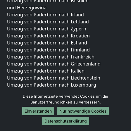
Umzug von Paderborn nach Bosnien
und Herzegowina
Umzug von Paderborn nach Irland
Umzug von Paderborn nach Lettland
Umzug von Paderborn nach Zypern
Umzug von Paderborn nach Kroatien
Umzug von Paderborn nach Estland
Umzug von Paderborn nach Finnland
Umzug von Paderborn nach Frankreich
Umzug von Paderborn nach Griechenland
Umzug von Paderborn nach Italien
Umzug von Paderborn nach Liechtenstein
Umzug von Paderborn nach Luxemburg
Umzug von Paderborn nach Niederlande
Diese Internetseite verwendet Cookies um die
Umzug von Paderborn nach Norwegen
Benutzerfreundlichkeit zu verbessern.
Umzüge-Deutschlandweit
Einverstanden
Nur notwendige Cookies
Umzug von Paderborn nach Berlin
Datenschutzerklärung
Umzug von Paderborn nach Hamburg