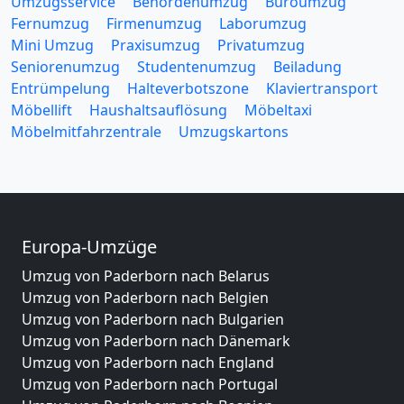
Umzugsservice
Behördenumzug
Büroumzug
Fernumzug
Firmenumzug
Laborumzug
Mini Umzug
Praxisumzug
Privatumzug
Seniorenumzug
Studentenumzug
Beiladung
Entrümpelung
Halteverbotszone
Klaviertransport
Möbellift
Haushaltsauflösung
Möbeltaxi
Möbelmitfahrzentrale
Umzugskartons
Europa-Umzüge
Umzug von Paderborn nach Belarus
Umzug von Paderborn nach Belgien
Umzug von Paderborn nach Bulgarien
Umzug von Paderborn nach Dänemark
Umzug von Paderborn nach England
Umzug von Paderborn nach Portugal