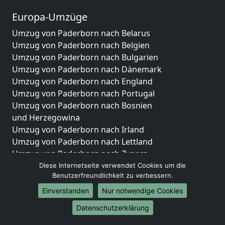
Europa-Umzüge
Umzug von Paderborn nach Belarus
Umzug von Paderborn nach Belgien
Umzug von Paderborn nach Bulgarien
Umzug von Paderborn nach Dänemark
Umzug von Paderborn nach England
Umzug von Paderborn nach Portugal
Umzug von Paderborn nach Bosnien
und Herzegowina
Umzug von Paderborn nach Irland
Umzug von Paderborn nach Lettland
Umzug von Paderborn nach Zypern
Umzug von Paderborn nach Kroatien
Diese Internetseite verwendet Cookies um die
Benutzerfreundlichkeit zu verbessern.
Umzug von Paderborn nach Estland
Umzug von Paderborn nach Finnland
Einverstanden
Nur notwendige Cookies
Umzug von Paderborn nach Frankreich
Datenschutzerklärung
Umzug von Paderborn nach Griechenland