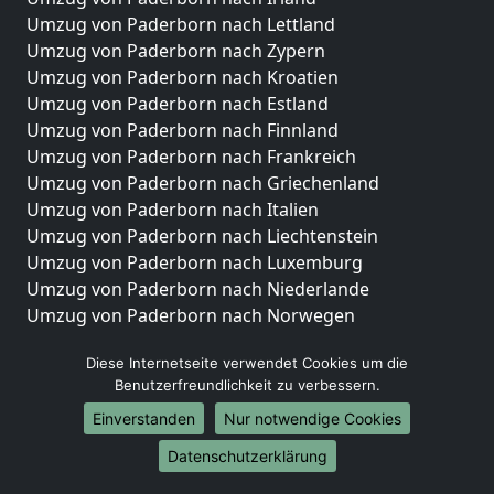
Umzug von Paderborn nach Lettland
Umzug von Paderborn nach Zypern
Umzug von Paderborn nach Kroatien
Umzug von Paderborn nach Estland
Umzug von Paderborn nach Finnland
Umzug von Paderborn nach Frankreich
Umzug von Paderborn nach Griechenland
Umzug von Paderborn nach Italien
Umzug von Paderborn nach Liechtenstein
Umzug von Paderborn nach Luxemburg
Umzug von Paderborn nach Niederlande
Umzug von Paderborn nach Norwegen
Umzüge-Deutschlandweit
Diese Internetseite verwendet Cookies um die
Benutzerfreundlichkeit zu verbessern.
Umzug von Paderborn nach Berlin
Umzug von Paderborn nach Hamburg
Einverstanden
Nur notwendige Cookies
Umzug von Paderborn nach München
Datenschutzerklärung
Umzug von Paderborn nach Köln