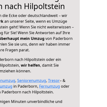
 nach Hilpoltstein
 die Ecke oder deutschlandweit – wir
erk
an unserer Seite, wenn es Umzüge
tein geht! Wenn Sie nicht weiterwissen –
ng für Sie! Wenn Sie Antworten auf Ihre
 überhaupt mein Umzug
von Paderborn
hlen Sie sie uns, denn wir haben immer
re Fragen parat.
erborn nach Hilpoltstein oder ein
lpoltstein,
wir helfen
, damit Sie
umziehen können.
enumzug
,
Seniorenumzug
,
Tresor
– &
numzug
in Paderborn,
Fernumzug
oder
 Paderborn nach Hilpoltstein.
nigen Minuten unverbindliche und