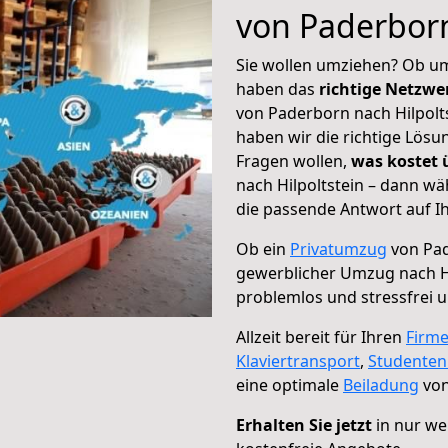
von Paderborn
Sie wollen umziehen? Ob um
haben das
richtige Netzw
von Paderborn nach Hilpolts
haben wir die richtige Lösu
Fragen wollen,
was kostet
nach Hilpoltstein – dann wä
die passende Antwort auf Ih
Ob ein
Privatumzug
von Pad
gewerblicher Umzug nach Hi
problemlos und stressfrei 
Allzeit bereit für Ihren
Firm
Klaviertransport
,
Studente
eine optimale
Beiladung
von
Erhalten Sie jetzt
in nur we