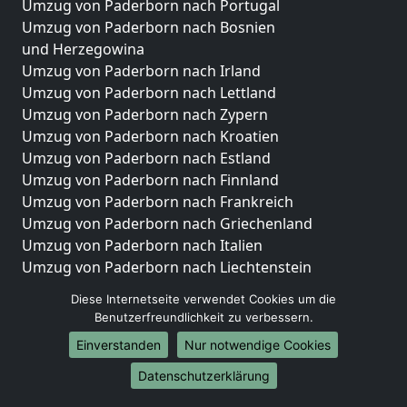
Umzug von Paderborn nach Portugal
Umzug von Paderborn nach Bosnien
und Herzegowina
Umzug von Paderborn nach Irland
Umzug von Paderborn nach Lettland
Umzug von Paderborn nach Zypern
Umzug von Paderborn nach Kroatien
Umzug von Paderborn nach Estland
Umzug von Paderborn nach Finnland
Umzug von Paderborn nach Frankreich
Umzug von Paderborn nach Griechenland
Umzug von Paderborn nach Italien
Umzug von Paderborn nach Liechtenstein
Umzug von Paderborn nach Luxemburg
Diese Internetseite verwendet Cookies um die
Umzug von Paderborn nach Niederlande
Benutzerfreundlichkeit zu verbessern.
Umzug von Paderborn nach Norwegen
Einverstanden
Nur notwendige Cookies
Umzüge-Deutschlandweit
Datenschutzerklärung
Umzug von Paderborn nach Berlin