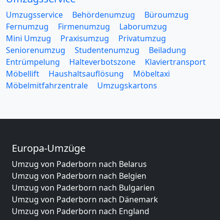
Umzugsservice
Behördenumzug
Büroumzug
Fernumzug
Firmenumzug
Laborumzug
Mini Umzug
Praxisumzug
Privatumzug
Seniorenumzug
Studentenumzug
Beiladung
Entrümpelung
Halteverbotszone
Klaviertransport
Möbellift
Haushaltsauflösung
Möbeltaxi
Möbelmitfahrzentrale
Umzugskartons
Europa-Umzüge
Umzug von Paderborn nach Belarus
Umzug von Paderborn nach Belgien
Umzug von Paderborn nach Bulgarien
Umzug von Paderborn nach Dänemark
Umzug von Paderborn nach England