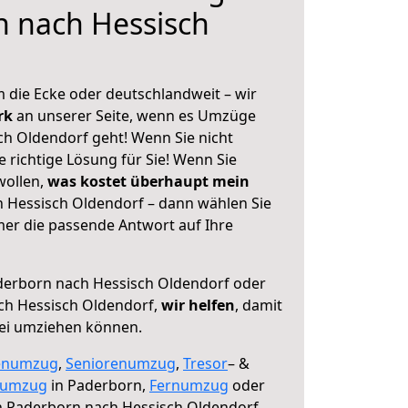
n nach Hessisch
 die Ecke oder deutschlandweit – wir
erk
an unserer Seite, wenn es Umzüge
h Oldendorf geht! Wenn Sie nicht
e richtige Lösung für Sie! Wenn Sie
wollen,
was kostet überhaupt mein
 Hessisch Oldendorf – dann wählen Sie
mer die passende Antwort auf Ihre
erborn nach Hessisch Oldendorf oder
ch Hessisch Oldendorf,
wir helfen
, damit
rei umziehen können.
enumzug
,
Seniorenumzug
,
Tresor
– &
numzug
in Paderborn,
Fernumzug
oder
 Paderborn nach Hessisch Oldendorf.