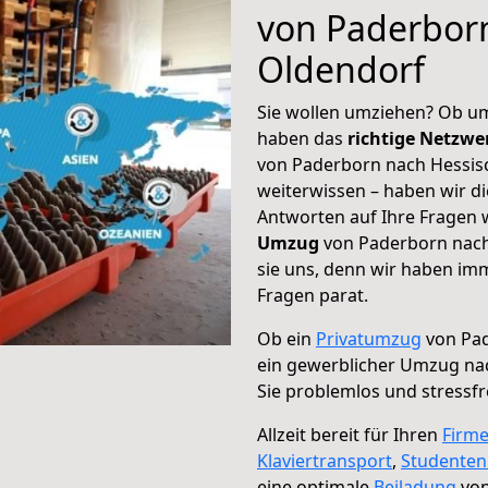
von Paderbor
Oldendorf
Sie wollen umziehen? Ob um
haben das
richtige Netzw
von Paderborn nach Hessisc
weiterwissen – haben wir di
Antworten auf Ihre Fragen 
Umzug
von Paderborn nach
sie uns, denn wir haben im
Fragen parat.
Ob ein
Privatumzug
von Pad
ein gewerblicher Umzug na
Sie problemlos und stressf
Allzeit bereit für Ihren
Firm
Klaviertransport
,
Studente
eine optimale
Beiladung
von