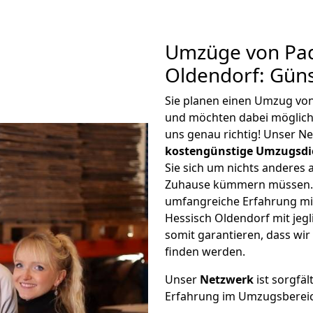
Umzüge von Pad
Oldendorf: Gün
Sie planen einen Umzug vo
und möchten dabei möglic
uns genau richtig! Unser N
kostengünstige Umzugsdi
Sie sich um nichts anderes 
Zuhause kümmern müssen. W
umfangreiche Erfahrung m
Hessisch Oldendorf mit je
somit garantieren, dass wi
finden werden.
Unser
Netzwerk
ist sorgfäl
Erfahrung im Umzugsberei