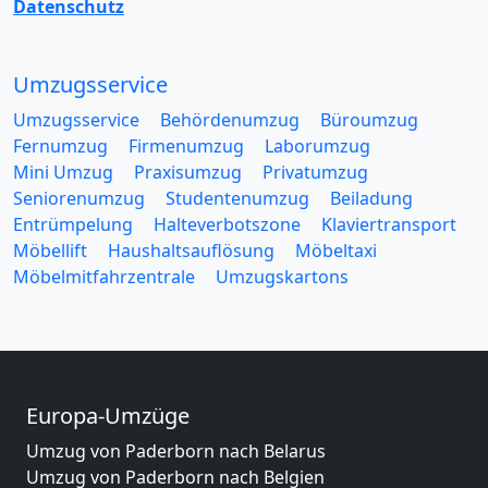
Datenschutz
Umzugsservice
Umzugsservice
Behördenumzug
Büroumzug
Fernumzug
Firmenumzug
Laborumzug
Mini Umzug
Praxisumzug
Privatumzug
Seniorenumzug
Studentenumzug
Beiladung
Entrümpelung
Halteverbotszone
Klaviertransport
Möbellift
Haushaltsauflösung
Möbeltaxi
Möbelmitfahrzentrale
Umzugskartons
Europa-Umzüge
Umzug von Paderborn nach Belarus
Umzug von Paderborn nach Belgien