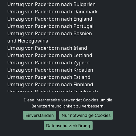
Umzug von Paderborn nach Bulgarien
Umzug von Paderborn nach Dänemark
Umzug von Paderborn nach England
Umzug von Paderborn nach Portugal
Umzug von Paderborn nach Bosnien
und Herzegowina
Umzug von Paderborn nach Irland
Umzug von Paderborn nach Lettland
Umzug von Paderborn nach Zypern
Umzug von Paderborn nach Kroatien
Umzug von Paderborn nach Estland
Umzug von Paderborn nach Finnland
Umzug von Paderborn nach Frankreich
Umzug von Paderborn nach Griechenland
Diese Internetseite verwendet Cookies um die
Umzug von Paderborn nach Italien
Benutzerfreundlichkeit zu verbessern.
Umzug von Paderborn nach Liechtenstein
Einverstanden
Nur notwendige Cookies
Umzug von Paderborn nach Luxemburg
Datenschutzerklärung
Umzug von Paderborn nach Niederlande
Umzug von Paderborn nach Norwegen