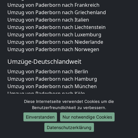
Umzug von Paderborn nach Frankreich
Umzug von Paderborn nach Griechenland
Umzug von Paderborn nach Italien
Umzug von Paderborn nach Liechtenstein
Umzug von Paderborn nach Luxemburg
Umzug von Paderborn nach Niederlande
Umzug von Paderborn nach Norwegen
Umzüge-Deutschlandweit
Umzug von Paderborn nach Berlin
Umzug von Paderborn nach Hamburg
Umzug von Paderborn nach München
Umzug von Paderborn nach Köln
Umzug von Paderborn nach Frankfurt am Main
Diese Internetseite verwendet Cookies um die
Umzug von Paderborn nach Stuttgart
Benutzerfreundlichkeit zu verbessern.
Umzug von Paderborn nach Düsseldorf
Einverstanden
Nur notwendige Cookies
Umzug von Paderborn nach Leipzig
Datenschutzerklärung
Umzug von Paderborn nach Dortmund
Umzug von Paderborn nach Essen