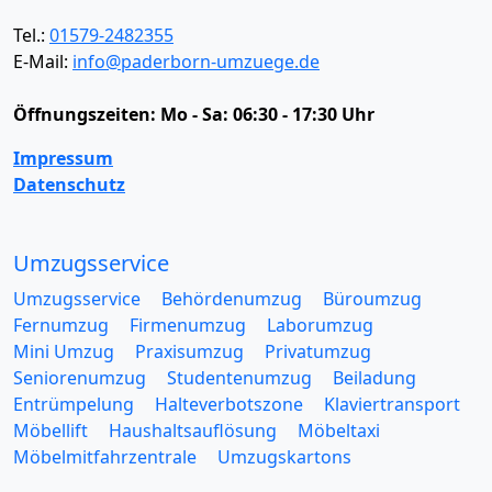
Tel.:
01579-2482355
E-Mail:
info@paderborn-umzuege.de
Öffnungszeiten:
Mo - Sa: 06:30 - 17:30 Uhr
Impressum
Datenschutz
Umzugsservice
Umzugsservice
Behördenumzug
Büroumzug
Fernumzug
Firmenumzug
Laborumzug
Mini Umzug
Praxisumzug
Privatumzug
Seniorenumzug
Studentenumzug
Beiladung
Entrümpelung
Halteverbotszone
Klaviertransport
Möbellift
Haushaltsauflösung
Möbeltaxi
Möbelmitfahrzentrale
Umzugskartons