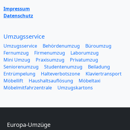
Impressum
Datenschutz
Umzugsservice
Umzugsservice
Behördenumzug
Büroumzug
Fernumzug
Firmenumzug
Laborumzug
Mini Umzug
Praxisumzug
Privatumzug
Seniorenumzug
Studentenumzug
Beiladung
Entrümpelung
Halteverbotszone
Klaviertransport
Möbellift
Haushaltsauflösung
Möbeltaxi
Möbelmitfahrzentrale
Umzugskartons
Europa-Umzüge