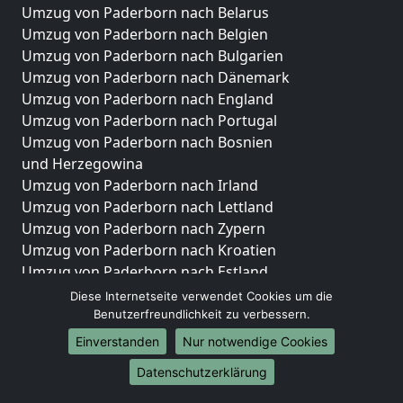
Umzug von Paderborn nach Belarus
Umzug von Paderborn nach Belgien
Umzug von Paderborn nach Bulgarien
Umzug von Paderborn nach Dänemark
Umzug von Paderborn nach England
Umzug von Paderborn nach Portugal
Umzug von Paderborn nach Bosnien
und Herzegowina
Umzug von Paderborn nach Irland
Umzug von Paderborn nach Lettland
Umzug von Paderborn nach Zypern
Umzug von Paderborn nach Kroatien
Umzug von Paderborn nach Estland
Umzug von Paderborn nach Finnland
Diese Internetseite verwendet Cookies um die
Umzug von Paderborn nach Frankreich
Benutzerfreundlichkeit zu verbessern.
Umzug von Paderborn nach Griechenland
Einverstanden
Nur notwendige Cookies
Umzug von Paderborn nach Italien
Datenschutzerklärung
Umzug von Paderborn nach Liechtenstein
Umzug von Paderborn nach Luxemburg