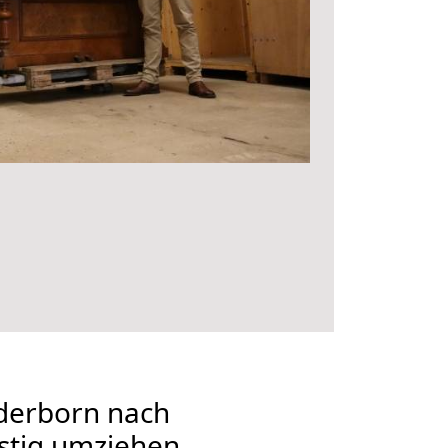
derborn nach
stig umziehen