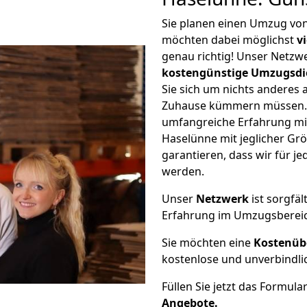
Sie planen einen Umzug vo
möchten dabei möglichst
v
genau richtig! Unser Netzw
kostengünstige Umzugsdi
Sie sich um nichts anderes 
Zuhause kümmern müssen. W
umfangreiche Erfahrung m
Haselünne mit jeglicher G
garantieren, dass wir für j
werden.
Unser
Netzwerk
ist sorgfäl
Erfahrung im Umzugsberei
Sie möchten eine
Kostenüb
kostenlose und unverbindli
Füllen Sie jetzt das Formula
Angebote.