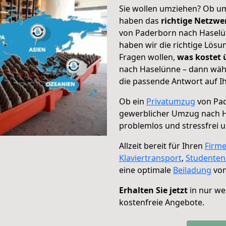
Sie wollen umziehen? Ob um
haben das
richtige Netzw
von Paderborn nach Haselün
haben wir die richtige Lösu
Fragen wollen,
was kostet
nach Haselünne – dann wähl
die passende Antwort auf Ih
Ob ein
Privatumzug
von Pad
gewerblicher Umzug nach 
problemlos und stressfrei 
Allzeit bereit für Ihren
Firm
Klaviertransport
,
Studente
eine optimale
Beiladung
von
Erhalten Sie jetzt
in nur we
kostenfreie Angebote.