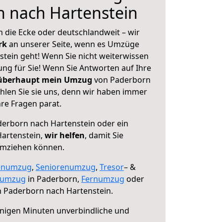
n nach Hartenstein
 die Ecke oder deutschlandweit – wir
erk
an unserer Seite, wenn es Umzüge
tein geht! Wenn Sie nicht weiterwissen
sung für Sie! Wenn Sie Antworten auf Ihre
 überhaupt mein Umzug
von Paderborn
hlen Sie sie uns, denn wir haben immer
re Fragen parat.
erborn nach Hartenstein oder ein
artenstein,
wir helfen
, damit Sie
umziehen können.
enumzug
,
Seniorenumzug
,
Tresor
– &
numzug
in Paderborn,
Fernumzug
oder
 Paderborn nach Hartenstein.
nigen Minuten unverbindliche und