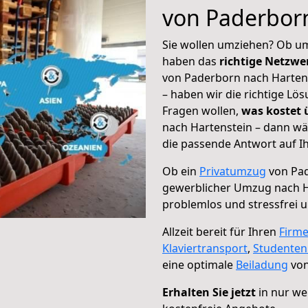
von Paderbor
Sie wollen umziehen? Ob um
haben das
richtige Netzw
von Paderborn nach Hartens
– haben wir die richtige Lö
Fragen wollen,
was kostet
nach Hartenstein – dann wä
die passende Antwort auf Ih
Ob ein
Privatumzug
von Pad
gewerblicher Umzug nach H
problemlos und stressfrei 
Allzeit bereit für Ihren
Firm
Klaviertransport
,
Studente
eine optimale
Beiladung
von
Erhalten Sie jetzt
in nur we