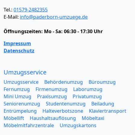
Tel.:
01579-2482355
E-Mail:
info@paderborn-umzuege.de
Öffnungszeiten:
Mo - Sa: 06:30 - 17:30 Uhr
Impressum
Datenschutz
Umzugsservice
Umzugsservice
Behördenumzug
Büroumzug
Fernumzug
Firmenumzug
Laborumzug
Mini Umzug
Praxisumzug
Privatumzug
Seniorenumzug
Studentenumzug
Beiladung
Entrümpelung
Halteverbotszone
Klaviertransport
Möbellift
Haushaltsauflösung
Möbeltaxi
Möbelmitfahrzentrale
Umzugskartons