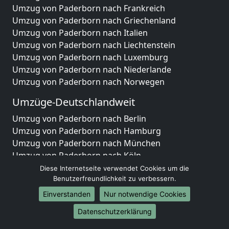
Umzug von Paderborn nach Frankreich
Umzug von Paderborn nach Griechenland
Umzug von Paderborn nach Italien
Umzug von Paderborn nach Liechtenstein
Umzug von Paderborn nach Luxemburg
Umzug von Paderborn nach Niederlande
Umzug von Paderborn nach Norwegen
Umzüge-Deutschlandweit
Umzug von Paderborn nach Berlin
Umzug von Paderborn nach Hamburg
Umzug von Paderborn nach München
Umzug von Paderborn nach Köln
Umzug von Paderborn nach Frankfurt am Main
Diese Internetseite verwendet Cookies um die
Umzug von Paderborn nach Stuttgart
Benutzerfreundlichkeit zu verbessern.
Umzug von Paderborn nach Düsseldorf
Einverstanden
Nur notwendige Cookies
Umzug von Paderborn nach Leipzig
Datenschutzerklärung
Umzug von Paderborn nach Dortmund
Umzug von Paderborn nach Essen