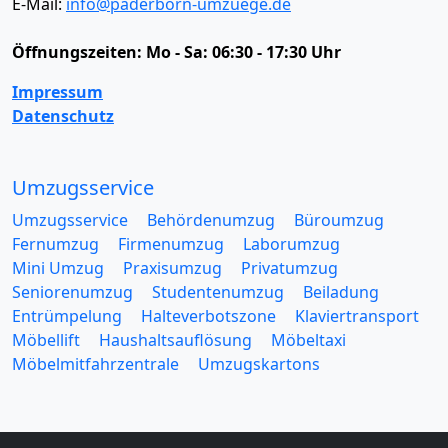
E-Mail:
info@paderborn-umzuege.de
Öffnungszeiten:
Mo - Sa: 06:30 - 17:30 Uhr
Impressum
Datenschutz
Umzugsservice
Umzugsservice
Behördenumzug
Büroumzug
Fernumzug
Firmenumzug
Laborumzug
Mini Umzug
Praxisumzug
Privatumzug
Seniorenumzug
Studentenumzug
Beiladung
Entrümpelung
Halteverbotszone
Klaviertransport
Möbellift
Haushaltsauflösung
Möbeltaxi
Möbelmitfahrzentrale
Umzugskartons