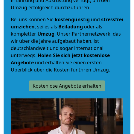
Erfahrung und Ausrüstung verfügt, um den
Umzug erfolgreich durchzuführen.
Bei uns können Sie
kostengünstig
und
stressfrei
umziehen
, sei es als
Beiladung
oder als
kompletter
Umzug
. Unser Partnernetzwerk, das
wir über die Jahre aufgebaut haben, ist
deutschlandweit und sogar international
unterwegs.
Holen Sie sich jetzt kostenlose
Angebote
und erhalten Sie einen ersten
Überblick über die Kosten für Ihren Umzug.
Kostenlose Angebote erhalten