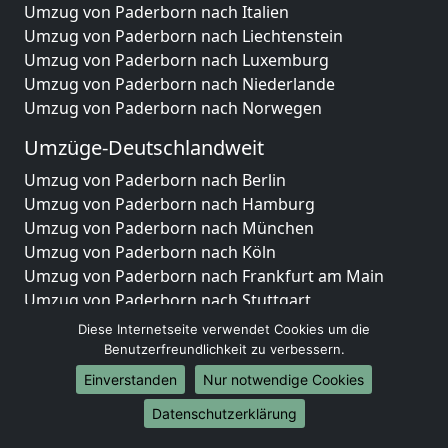
Umzug von Paderborn nach Italien
Umzug von Paderborn nach Liechtenstein
Umzug von Paderborn nach Luxemburg
Umzug von Paderborn nach Niederlande
Umzug von Paderborn nach Norwegen
Umzüge-Deutschlandweit
Umzug von Paderborn nach Berlin
Umzug von Paderborn nach Hamburg
Umzug von Paderborn nach München
Umzug von Paderborn nach Köln
Umzug von Paderborn nach Frankfurt am Main
Umzug von Paderborn nach Stuttgart
Umzug von Paderborn nach Düsseldorf
Diese Internetseite verwendet Cookies um die
Umzug von Paderborn nach Leipzig
Benutzerfreundlichkeit zu verbessern.
Umzug von Paderborn nach Dortmund
Einverstanden
Nur notwendige Cookies
Umzug von Paderborn nach Essen
Datenschutzerklärung
Umzug von Paderborn nach Bremen
Umzug von Paderborn nach Dresden