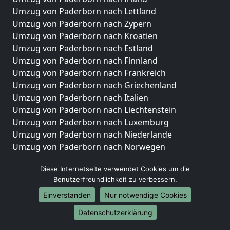
Umzug von Paderborn nach Lettland
Umzug von Paderborn nach Zypern
Umzug von Paderborn nach Kroatien
Umzug von Paderborn nach Estland
Umzug von Paderborn nach Finnland
Umzug von Paderborn nach Frankreich
Umzug von Paderborn nach Griechenland
Umzug von Paderborn nach Italien
Umzug von Paderborn nach Liechtenstein
Umzug von Paderborn nach Luxemburg
Umzug von Paderborn nach Niederlande
Umzug von Paderborn nach Norwegen
Umzüge-Deutschlandweit
Diese Internetseite verwendet Cookies um die
Benutzerfreundlichkeit zu verbessern.
Umzug von Paderborn nach Berlin
Umzug von Paderborn nach Hamburg
Einverstanden
Nur notwendige Cookies
Umzug von Paderborn nach München
Datenschutzerklärung
Umzug von Paderborn nach Köln